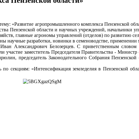
са Пензенской области»
тему: «Развитие агропромышленного комплекса Пензенской облас
ства Пензенской области и научных учреждений, начальники упр
зяйств, главные агрономы управлений (отделов) по развитию се
ены научные разработки, новинки в семеноводстве, применении 
Иван Александрович Белозерцев. С приветственным словом
ли участие заместитель Председателя Правительства - Министр 
рюлин, председатель Законодательного Собрания Пензенской 
ь по секциям: «Интенсификация земледелия в Пензенской обла