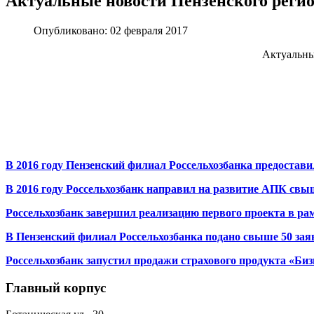
Актуальные новости Пензенского ре
Опубликовано: 02 февраля 2017
Актуальн
В 2016 году Пензенский филиал Россельхозбанка
предостави
В 2016 году Россельхозбанк направил на развитие АПК свы
Россельхозбанк завершил реализацию первого проекта в ра
В Пензенский филиал Россельхозбанка подано свыше 50 зая
Россельхозбанк запустил продажи страхового продукта
«Биз
Главный корпус