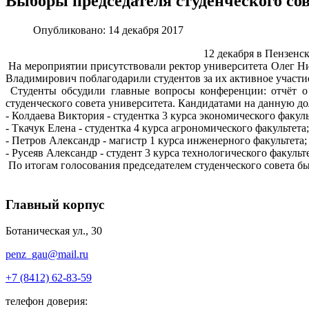
Выборы председателя студенческого со
Опубликовано: 14 декабря 2017
12 декабря в Пензенс
На мероприятии присутствовали ректор университета Олег Н
Владимирович поблагодарили студентов за их активное участие
Студенты обсудили главные вопросы конференции: отчёт о п
студенческого совета университета. Кандидатами на данную 
- Колдаева Виктория - студентка 3 курса экономического факуль
- Ткачук Елена - студентка 4 курса агрономического факультета;
- Петров Александр - магистр 1 курса инженерного факультета;
- Русеяв Александр - студент 3 курса технологического факульте
По итогам голосования председателем студенческого совета б
Главный корпус
Ботаническая ул., 30
penz_gau@mail.ru
+7 (8412) 62-83-59
телефон доверия: