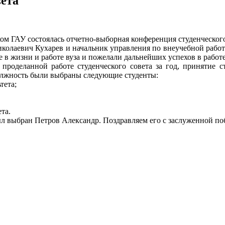
вета
ком ГАУ состоялась отчетно-выборная конференция студенческого
иколаевич Кухарев и начальник управления по внеучебной рабо
 в жизни и работе вуза и пожелали дальнейших успехов в работе
роделанной работе студенческого совета за год, принятие ст
должность были выбраны следующие студенты:
тета;
та.
ыл выбран Петров Александр. Поздравляем его с заслуженной по