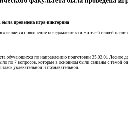
мического факультета была проведена иг
а была проведена игра-викторина
рого является повышение осведомленности жителей нашей планет
ьтета обучающихся по направлению подготовки 35.03.01 Лесное д
 было по 7 вопросов, которые в основном были связаны с темой 
чилась увлекательной и познавательной.