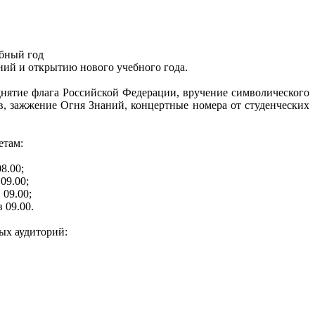
ебный год
ний и открытию нового учебного года.
днятие флага Российской Федерации, вручение символического
ов, зажжение Огня Знаний, концертные номера от студенческих
етам:
8.00;
09.00;
 09.00;
 09.00.
ых аудиторий: