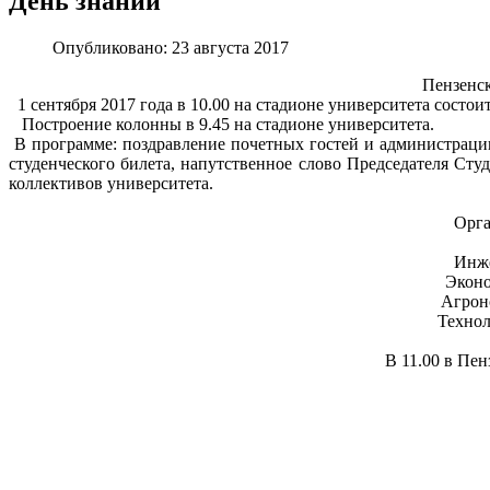
День знаний
Опубликовано: 23 августа 2017
Пензенск
1 сентября 2017 года в 10.00 на стадионе университета состо
Построение колонны в 9.45 на стадионе университета.
В программе: поздравление почетных гостей и администрации
студенческого билета, напутственное слово Председателя Сту
коллективов университета.
Орга
Инже
Эконо
Агроно
Технол
В 11.00 в Пе