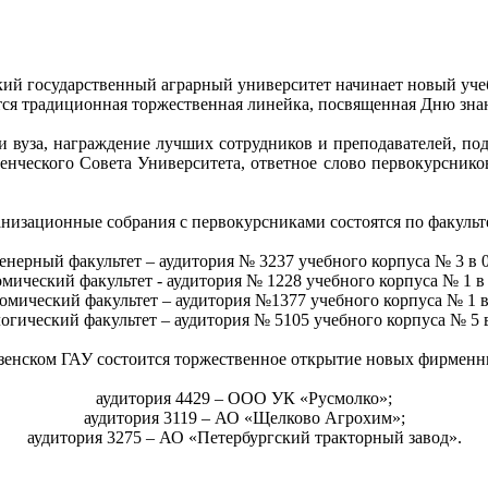
ий государственный аграрный университет начинает новый уч
ится традиционная торжественная линейка, посвященная Дню зна
 вуза, награждение лучших сотрудников и преподавателей, по
денческого Совета Университета, ответное слово первокурсник
низационные собрания с первокурсниками состоятся по факульт
нерный факультет – аудитория № 3237 учебного корпуса № 3 в 0
мический факультет ‑ аудитория № 1228 учебного корпуса № 1 в 
мический факультет – аудитория №1377 учебного корпуса № 1 в
огический факультет – аудитория № 5105 учебного корпуса № 5 в
нзенском ГАУ состоится торжественное открытие новых фирменн
аудитория 4429 – ООО УК «Русмолко»;
аудитория 3119 – АО «Щелково Агрохим»;
аудитория 3275 – АО «Петербургский тракторный завод».