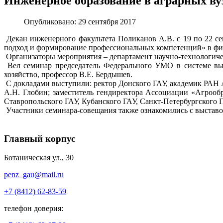
Инженерное образование в аграрных ву
Опубликовано: 29 сентября 2017
Декан инженерного факультета Поликанов А.В. с 19 по 22 се
подход и формирование профессиональных компетенций» в фи
Организаторы мероприятия – департамент научно-технологиче
Вел семинар председатель Федерального УМО в системе выс
хозяйство, профессор В.Е. Бердышев.
С докладами выступили: ректор Донского ГАУ, академик РАН А
А.Н. Глобин; заместитель гендиректора Ассоциации «Агрообр
Ставропольского ГАУ, Кубанского ГАУ, Санкт-Петербургского
Участники семинара-совещания также ознакомились с выстав
Главный корпус
Ботаническая ул., 30
penz_gau@mail.ru
+7 (8412) 62-83-59
телефон доверия: