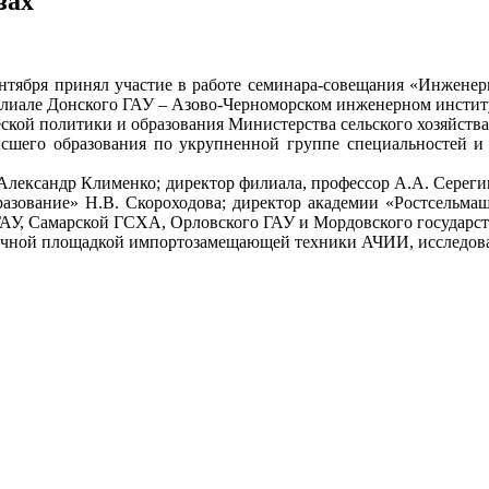
зах
нтября принял участие в работе семинара-совещания «Инженер
лиале Донского ГАУ – Азово-Черноморском инженерном институ
ской политики и образования Министерства сельского хозяйст
шего образования по укрупненной группе специальностей и н
лександр Клименко; директор филиала, профессор А.А. Серегин; 
азование» Н.В. Скороходова; директор академии «Ростсельмаш
 ГАУ, Самарской ГСХА, Орловского ГАУ и Мордовского государс
очной площадкой импортозамещающей техники АЧИИ, исследова