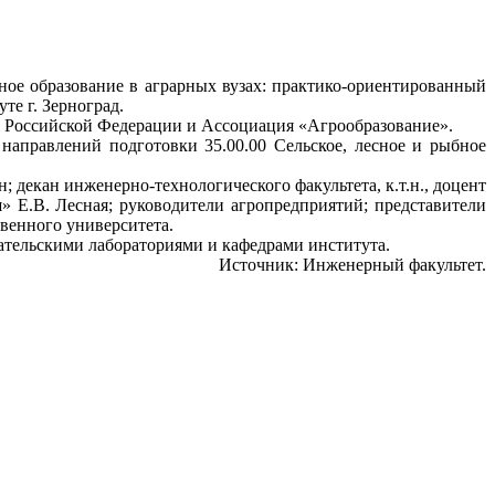
ное образование в аграрных вузах: практико-ориентированный
те г. Зерноград.
ва Российской Федерации и Ассоциация «Агрообразование».
аправлений подготовки 35.00.00 Сельское, лесное и рыбное
декан инженерно-технологического факультета, к.т.н., доцент
» Е.В. Лесная; руководители агропредприятий; представители
твенного университета.
тельскими лабораториями и кафедрами института.
Источник: Инженерный факультет.