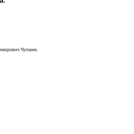
а.
димирович Чупшев.