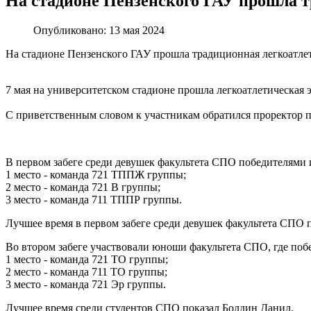
На стадионе Пензенского ГАУ прошла т
Опубликовано: 13 мая 2024
На стадионе Пензенского ГАУ прошла традиционная легкоатлет
7 мая на университетском стадионе прошла легкоатлетическая
С приветственным словом к участникам обратился проректор 
В первом забеге среди девушек факультета СПО победителями 
1 место - команда 721 ТППЖ группы;
2 место - команда 721 В группы;
3 место - команда 711 ТППР группы.
Лучшее время в первом забеге среди девушек факультета СПО п
Во втором забеге участвовали юноши факультета СПО, где поб
1 место - команда 721 ТО группы;
2 место - команда 711 ТО группы;
3 место - команда 721 Эр группы.
Лучшее время среди студентов СПО показал Болдин Данил.