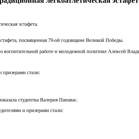
радиционная легкоатлетическая эстафет
ическая эстафета.
 эстафета, посвященная 79-ой годовщине Великой Победы.
по воспитательной работе и молодежной политике Алексей Вла
и призерами стали:
оказала студентка Валерия Панавас.
едителями и призерами стали: