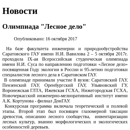
Новости
Олимпиада "Лесное дело"
Опубликовано: 16 октября 2017
На базе факультета инженерии и природообустройства
Саратовского ГАУ имени Н.И. Вавилова 2 – 5 октября 2017г.
проходила IX-ая Всероссийская студенческая олимпиада
имени Н.И. Суса по направлению подготовки «Лесное дело»
посвященная Году экологии в России и 95-летию подготовки
специалистов лесного дела в Саратовском ГАУ.
В олимпиаде принимали участие 8 вузов: Саратовский ГАУ,
Пензенский ГАУ, Оренбургский ГАУ, Ульяновский ГУ,
Воронежская ГЛТА, Ижевская ГСХА, Нижегородская ГСХА,
Новочеркасский инженерно-мелиоративный институт имени
А.К. Кортунова - филиал ДонГАУ.
Конкурсная программа включала теоретический и полевой
этапы. Второй этап был посвящен глазомерной таксации
древостоя, описанию лесного сообщества, инвентаризации
лесных культур, знанию морфологических и экологических
особенностей деревьев.