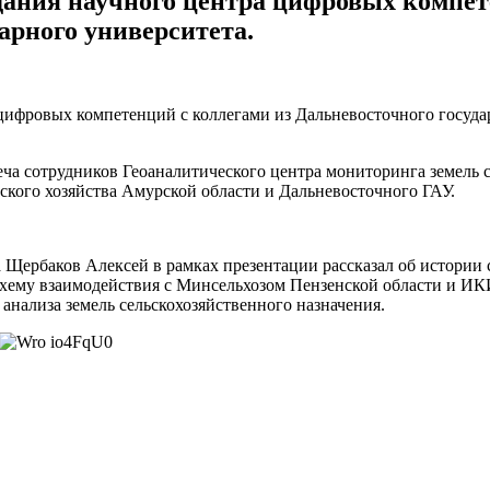
ания научного центра цифровых компет
арного университета.
ифровых компетенций с коллегами из Дальневосточного государ
еча сотрудников Геоаналитического центра мониторинга земель 
кого хозяйства Амурской области и Дальневосточного ГАУ.
а Щербаков Алексей в рамках презентации рассказал об истории 
и схему взаимодействия с Минсельхозом Пензенской области и 
анализа земель сельскохозяйственного назначения.