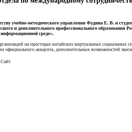
тдела по международному сотрудничеств
еству учебно-методического управления Фудина Е. В. и студ
шего и дополнительного профессионального образования Рос
информационной среде».
рганизаций на просторах китайских виртуальных социальных се
и официального аккаунта, дополнительных возможностей экоси