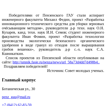
Победителями от Пензенского ГАУ стали аспирант
инженерного факультета Михаил Федин, проект «Разработка
инновационного технического средства для уборки зерновых
очёсывающим методом», руководители д-р техн. наук О.Н.
Кухарев, канд. техн. наук И.Н. Семов; студент инженерного
факультета Иван Фомин, проект «Разработка технологии
производства экологически безопасного органического
удобрения в виде гранул из отходов после выращивания
грибов вешенки», руководитель д-р с.-х. наук С.А.
Кшникаткин.
Список проектов из Пензенской области опубликован на
сайте:
http://umnik.fasie.ru/penza/news/url_58a73d4dd7d498b4..
Поздравляем победителей!
Источник: Совет молодых ученых.
Главный корпус
Ботаническая ул., 30
penz_gau@mail.ru
+7 (8412) 62-83-59