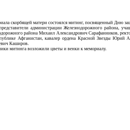
риала скорбящей матери состоялся митинг, посвященный Дню за
редставители администрации Железнодорожного района, учащ
одорожного района Михаил Александрович Сарафанников, ректор
спублике Афганистан, кавалер ордена Красной Звезды Юрий А
евич Каширов.
ники митинга возложили цветы и венки к мемориалу.