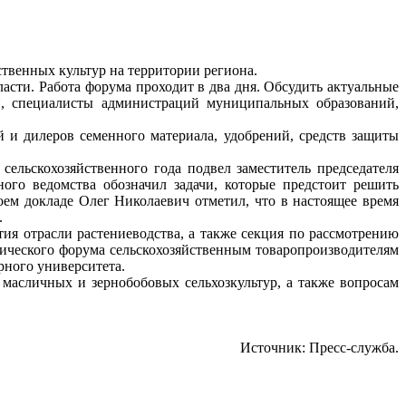
ственных культур на территории региона.
сти. Работа форума проходит в два дня. Обсудить актуальные
ти, специалисты администраций муниципальных образований,
 и дилеров семенного материала, удобрений, средств защиты
ельскохозяйственного года подвел заместитель председателя
ного ведомства обозначил задачи, которые предстоит решить
оем докладе Олег Николаевич отметил, что в настоящее время
.
ия отрасли растениеводства, а также секция по рассмотрению
мического форума сельскохозяйственным товаропроизводителям
рного университета.
масличных и зернобобовых сельхозкультур, а также вопросам
Источник: Пресс-служба.