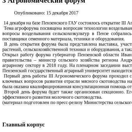
3 Агрономический форум
Опубликовано: 15 декабря 2017
14 декабря на базе Пензенского ГАУ состоялось открытие III 
Тема агрофорума посвящена вопросам технологии возделывани
вопросы возделывания сельскохозкультур в Пензе собралис
поставщики семенного материала, техники и оборудования.
В день открытия форума была представлена выставка, участ
растений, сельскохозяйственной техники и оборудования, а т
Открыл работу форума губернатор Пензенской области Иван 
правительства – министр сельского хозяйства региона Андр
аграрному сектору в 2018 году. На пленарном заседании выс
Пензенский государственный аграрный университет находится 
Первый день работы III Агрономического форума проходил се
ключевых вопросов развития отрасли мясного скотоводства н
была оказана квалифицированная консультационная помощь от 
Второй день форума будет также организован секционно. Ег
эффективного развития молочного скотоводства.
(материал подготовлен по пресс-релизу Министерства сельског
Главный корпус