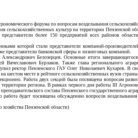
Агрономического форума по вопросам возделывания сельскохозяй
я сельскохозяйственных культур на территории Пензенской обла
ь представители более 150 предприятий всех районов облас
никами которой стали представители компаний-производителей
акже представители банковской сферы и лизинговых компаний.
Александрович Белозерцев. Основные итоги завершающегося с
ей Вячеславович Бурлаков. Также глава регионального аграр
тупил ректор Пензенского ГАУ Олег Николаевич Кухарев. В св
на шестом месте в рейтинге сельскохозяйственных вузов страны
кционно. Работа двух секций была посвящена вопросам развит
а территории региона. В рамках первого дня работы III Агроно
преподавательского состава Пензенского государственного агра
о работа будет посвящена обсуждению вопросов возделывания 
о хозяйства Пензенской области)