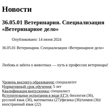
Новости
36.05.01 Ветеринария. Специализация
«Ветеринарное дело»
Опубликовано: 14 июня 2024
36.05.01 Ветеринария. Специализация «Ветеринарное дело»
Любовь и забота о животных — путь к профессии ветеринара!
У̲р̲о̲в̲е̲н̲ь̲ ̲в̲ы̲с̲ш̲е̲г̲о̲ ̲о̲б̲р̲а̲з̲о̲в̲а̲н̲и̲я̲: специалитет
Н̲о̲р̲м̲а̲т̲и̲в̲н̲ы̲й̲ ̲с̲р̲о̲к̲ ̲о̲б̲у̲ч̲е̲н̲и̲я̲: 5 лет
К̲в̲а̲л̲и̲ф̲и̲к̲а̲ц̲и̲я̲ ̲в̲ы̲п̲у̲с̲к̲н̲и̲к̲а̲: специалист
В̲с̲т̲у̲п̲и̲т̲е̲л̲ь̲н̲ы̲е̲ ̲и̲с̲п̲ы̲т̲а̲н̲и̲я̲ ̲в̲ ̲в̲и̲д̲е̲ ̲Е̲Г̲Э̲: биология (36),
русский язык (36), математика (27)/физика (36)/химия (36)/
иностранный язык (22)