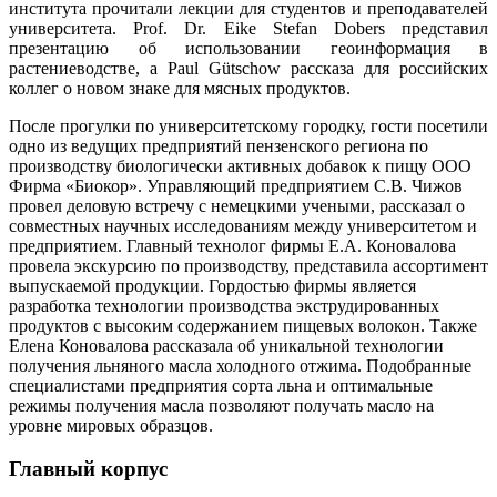
института прочитали лекции для студентов и преподавателей
университета. Prof. Dr. Eike Stefan Dobers представил
презентацию об использовании геоинформация в
растениеводстве, а Paul Gütschow рассказа для российских
коллег о новом знаке для мясных продуктов.
После прогулки по университетскому городку, гости посетили
одно из ведущих предприятий пензенского региона по
производству биологически активных добавок к пищу ООО
Фирма «Биокор». Управляющий предприятием С.В. Чижов
провел деловую встречу с немецкими учеными, рассказал о
совместных научных исследованиям между университетом и
предприятием. Главный технолог фирмы Е.А. Коновалова
провела экскурсию по производству, представила ассортимент
выпускаемой продукции. Гордостью фирмы является
разработка технологии производства экструдированных
продуктов с высоким содержанием пищевых волокон. Также
Елена Коновалова рассказала об уникальной технологии
получения льняного масла холодного отжима. Подобранные
специалистами предприятия сорта льна и оптимальные
режимы получения масла позволяют получать масло на
уровне мировых образцов.
Главный корпус