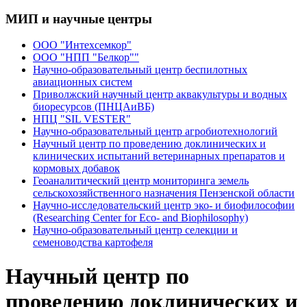
МИП и научные центры
ООО "Интехсемкор"
ООО "НПП "Белкор""
Научно-образовательный центр беспилотных
авиационных систем
Приволжский научный центр аквакультуры и водных
биоресурсов (ПНЦАиВБ)
НПЦ "SIL VESTER"
Научно-образовательный центр агробиотехнологий
Научный центр по проведению доклинических и
клинических испытаний ветеринарных препаратов и
кормовых добавок
Геоаналитический центр мониторинга земель
сельскохозяйственного назначения Пензенской области
Научно-исследовательский центр эко- и биофилософии
(Researching Center for Eco- and Biophilosophy)
Научно-образовательный центр селекции и
семеноводства картофеля
Научный центр по
проведению доклинических и