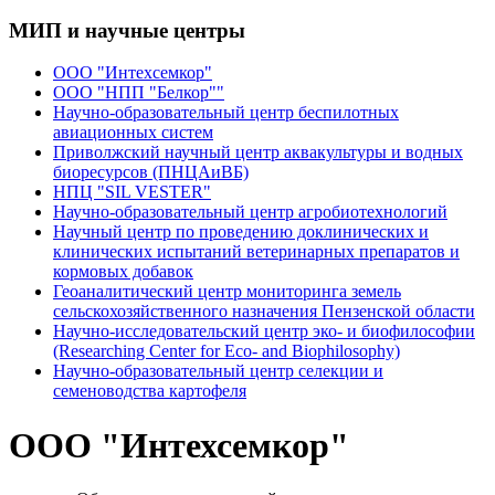
МИП и научные центры
ООО "Интехсемкор"
ООО "НПП "Белкор""
Научно-образовательный центр беспилотных
авиационных систем
Приволжский научный центр аквакультуры и водных
биоресурсов (ПНЦАиВБ)
НПЦ "SIL VESTER"
Научно-образовательный центр агробиотехнологий
Научный центр по проведению доклинических и
клинических испытаний ветеринарных препаратов и
кормовых добавок
Геоаналитический центр мониторинга земель
сельскохозяйственного назначения Пензенской области
Научно-исследовательский центр эко- и биофилософии
(Researching Center for Eco- and Biophilosophy)
Научно-образовательный центр селекции и
семеноводства картофеля
ООО "Интехсемкор"