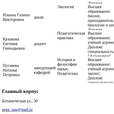
Диплом:
Экология
Высшее
специальность 
образование;
"Английский 
Ильина Галина
биолог,
немецкий язы
декан
Викторовна
преподаватель
биологии и хи
Диплом:
Педагогическая
Высшее
специальность 
практика
образование;
«Биология»
Куликова
учёный агроно
Евгения
доцент
Диплом:
Геннадьевна
специальность 
"Агрономия"
История и
Высшее
философия
образование;
Пугачева
заведующий
науки;
учёный агроно
Наталья
кафедрой
Педагогика
эколог;
Петровна
Диплом:
специальность 
"Агроэкология
Главный корпус
Ботаническая ул., 30
penz_gau@mail.ru