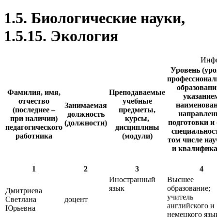
1.5. Биологические науки,
1.5.15. Экология
Инфо
Уровень (уро
профессионал
образовани
Фамилия, имя,
Преподаваемые
указание
отчество
учебные
наименова
Занимаемая
(последнее –
предметы,
направлен
должность
при наличии)
курсы,
подготовки и 
(должности)
педагогического
дисциплины
специальност
работника
(модули)
том числе нау
и квалифик
1
2
3
4
Иностранный
Высшее
язык
образование;
Дмитриева
учитель
Светлана
доцент
английского и
Юрьевна
немецкого язы