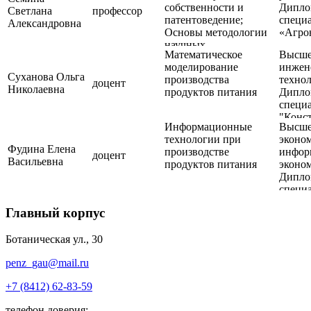
собственности и
Дипло
"Русск
Светлана
профессор
патентоведение;
специа
литера
Александровна
Основы методологии
«Агро
специа
научных
"Фило
Математическое
Высше
исследований;
моделирование
инжен
Педагогическая
Суханова Ольга
производства
технол
практика
доцент
Николаевна
продуктов питания
Дипло
(производственная);
специа
Технологическая
"Конс
практика (учебная)
Информационные
Высше
произ
технологии при
эконо
радио
Фудина Елена
производстве
инфор
доцент
Васильевна
продуктов питания
эконом
Дипло
специа
"Экон
Главный корпус
управ
предп
специа
Ботаническая ул., 30
"Прик
penz_gau@mail.ru
инфор
эконо
+7 (8412) 62-83-59
телефон доверия: