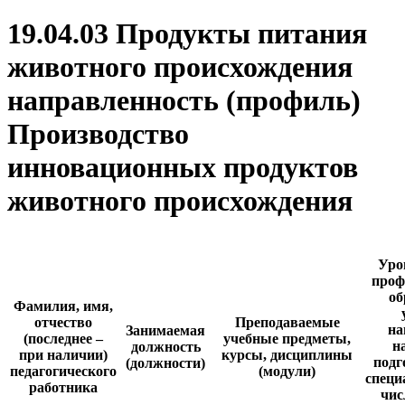
19.04.03 Продукты питания
животного происхождения
направленность (профиль)
Производство
инновационных продуктов
животного происхождения
Уро
проф
об
Фамилия, имя,
отчество
Преподаваемые
на
Занимаемая
(последнее –
учебные предметы,
н
должность
при наличии)
курсы, дисциплины
подг
(должности)
педагогического
(модули)
специ
работника
чис