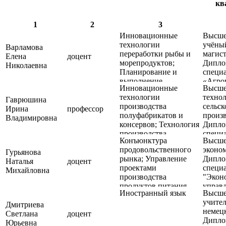
кв
1
2
3
Инновационные
Высше
технологии
учёны
Варламова
переработки рыбы и
магист
Елена
доцент
морепродуктов;
Дипло
Николаевна
Планирование и
специа
выполнение
«Агро
Инновационные
Высше
экспериментальных
Дипло
технологии
техно
исследований в сфере
подгот
Гаврюшина
производства
сельск
производства
"Прод
Ирина
профессор
полуфабрикатов и
произв
продуктов питания
живот
Владимировна
консервов; Технология
Дипло
проис
производства
специа
Конъюнктура
Высше
продуктов детского
«Техн
продовольственного
эконо
питания
сельск
Гурьянова
рынка; Управление
Дипло
произ
Наталья
доцент
проектами
специа
Михайловна
производства
"Экон
продуктов питания
управ
Иностранный язык
Высше
животного
предп
учител
происхождения
Дмитриева
немецк
Светлана
доцент
Дипло
Юрьевна