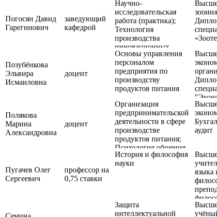
Научно-
Высше
специа
исследовательская
зооин
"Исто
Погосян Давид
заведующий
работа (практика);
Дипло
Гарегинович
кафедрой
Технология
специа
производства
«Зоот
инновационных
Основы управления
Высше
продуктов питания
персоналом
эконо
животного
Позубёнкова
предприятия по
органи
происхождения;
Эльвира
доцент
производству
Дипло
Технология
Исмаиловна
продуктов питания
специа
производства
"Экон
продуктов детского
Организация
Высше
органи
питания
предпринимательской
эконом
хозяйс
Полякова
деятельности в сфере
Бухгал
Марина
доцент
производстве
аудит
Александровна
продуктов питания;
Психология общения
История и философия
Высше
науки
учител
Пугачев Олег
профессор на
языка 
Сергеевич
0,75 ставки
филос
препо
филос
Защита
Высше
Дипло
интеллектуальной
учёны
специа
Семина