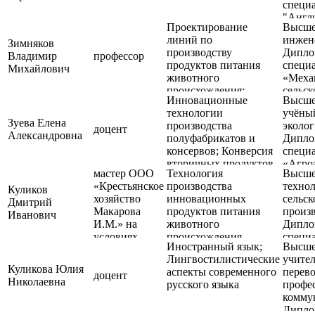
специа
"Англ
Проектирование
Высше
немец
линий по
инжен
Зимняков
производству
Дипло
Владимир
профессор
продуктов питания
специа
Михайлович
животного
«Меха
происхождения;
сельск
Инновационные
Высше
Проектно-
технологии
учёны
технологическая
Зуева Елена
производства
эколог
практика
доцент
Александровна
полуфабрикатов и
Дипло
(производственная);
консервов; Конверсия
специа
Современное
вторичных продуктов
«Агро
оборудование для
мастер ООО
Технология
Высше
животноводства
производства
«Крестьянское
производства
техно
Куликов
инновационных
хозяйство
инновационных
сельск
Дмитрий
продуктов животного
Макарова
продуктов питания
произв
Иванович
происхождения.;
И.М.» на
животного
Дипло
Технологическая
условиях
происхождения
специа
практика; Учет и
Иностранный язык;
Высше
договора ГПХ
«Техн
отчетность при
Лингвостилистические
учител
сельск
производстве
Куликова Юлия
аспекты современного
перево
произ
доцент
продуктов питания
Николаевна
русского языка
профе
животного
комму
происхождения
Дипло