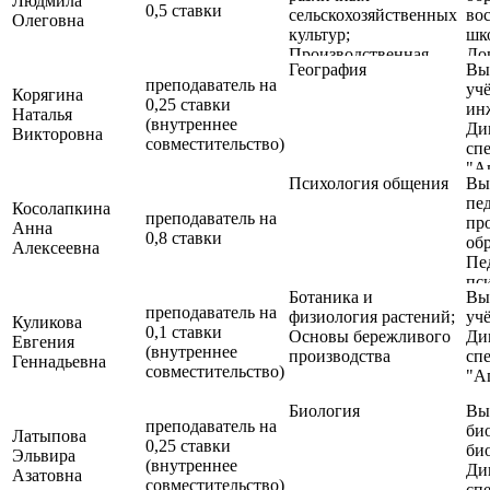
Людмила
0,5 ставки
сельскохозяйственных
во
возделывания
Олеговна
культур;
шк
сельскохозяйственных
Производственная
До
культур)
География
Вы
практика; Хранение и
об
преподаватель на
уч
переработка
Корягина
0,25 ставки
ин
продукции
Наталья
(внутреннее
Ди
растениеводства
Викторовна
совместительство)
спе
"А
Психология общения
Вы
спе
пе
"З
Косолапкина
преподаватель на
пр
Анна
0,8 ставки
об
Алексеевна
Пе
пс
Ботаника и
Вы
пр
преподаватель на
физиология растений;
уч
об
Куликова
0,1 ставки
Основы бережливого
Ди
Евгения
(внутреннее
производства
спе
Геннадьевна
совместительство)
"А
Биология
Вы
преподаватель на
био
Латыпова
0,25 ставки
би
Эльвира
(внутреннее
Ди
Азатовна
совместительство)
сп