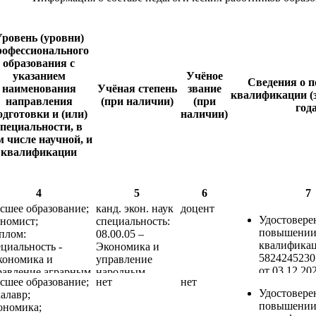
ровень (уровни)
рофессионального
образования с
указанием
Учёное
Сведения о 
наименования
Учёная степень
звание
квалификации (з
направления
(при наличии)
(при
года
одготовки и (или)
наличии)
специальности, в
м числе научной, и
квалификации
4
5
6
7
сшее образование;
канд. экон. наук
доцент
Удостовере
ономист;
специальность:
повышени
плом:
08.00.05 –
квалификац
циальность -
Экономика и
5824245230
кономика и
управление
от 03.12.20
равление аграрным
народным
сшее образование;
нет
нет
оказания п
оизводством"
хозяйством
Удостовере
алавр;
пострадавши
(сельское
повышени
ономика;
ФГБОУ ВО 
хозяйство)