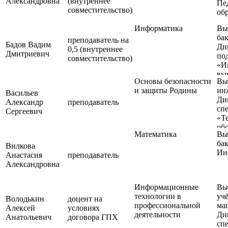
Александровна
(внутреннее
Пе
совместительство)
об
Информатика
Вы
бак
преподаватель на
Бадов Вадим
Ди
0,5 (внутреннее
Дмитриевич
по
совместительство)
«И
вы
Основы безопасности
Вы
те
и защиты Родины
ин
Ди
Васильев
Ди
под
Александр
преподаватель
спе
Пр
Сергеевич
«Т
ин
об
Математика
Вы
ре
бак
аг
Вилкова
Ин
ко
Анастасия
преподаватель
Александровна
Информационные
Вы
технологии в
уч
Володькин
доцент на
профессиональной
ма
Алексей
условиях
деятельности
Ди
Анатольевич
договора ГПХ
спе