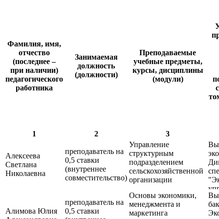
У
п
Фамилия, имя,
отчество
Преподаваемые
Занимаемая
(последнее –
учебные предметы,
должность
при наличии)
курсы, дисциплины
(должности)
педагогического
(модули)
п
работника
то
1
2
3
Управление
Вы
преподаватель на
структурным
эк
Алексеева
0,5 ставки
подразделением
Ди
Светлана
(внутреннее
сельскохозяйственной
спе
Николаевна
совместительство)
организации
"Э
уп
Основы экономики,
Вы
пр
преподаватель на
менеджмента и
бак
Алимова Юлия
0,5 ставки
маркетинга
Эк