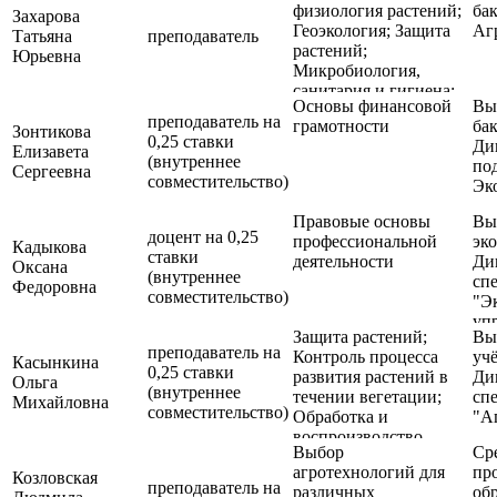
физиология растений;
бак
обслуживание
Захарова
по
Геоэкология; Защита
Аг
сельскохозяйственного
Татьяна
преподаватель
по
растений;
производства)
Юрьевна
06.
Микробиология,
Би
санитария и гигиена;
На
Основы финансовой
Вы
Обработка и
(п
преподаватель на
грамотности
бак
воспроизводство
Зонтикова
Кв
0,25 ставки
Ди
плодородия почв;
Елизавета
«И
(внутреннее
под
Основы агрономии;
Сергеевна
Пр
совместительство)
Эк
Экологические
ис
основы
Правовые основы
Вы
природопользования
доцент на 0,25
профессиональной
эк
Кадыкова
ставки
деятельности
Ди
Оксана
(внутреннее
спе
Федоровна
совместительство)
"Э
уп
Защита растений;
Вы
пр
преподаватель на
Контроль процесса
уч
спе
Касынкина
0,25 ставки
развития растений в
Ди
"Ю
Ольга
(внутреннее
течении вегетации;
спе
Михайловна
совместительство)
Обработка и
"А
воспроизводство
Выбор
Ср
плодородия почв;
агротехнологий для
пр
Производственная
Козловская
преподаватель на
различных
об
практика (Технология