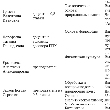
"А
Экологические
Вы
маг
основы
уч
на
Грязева
доцент на 0,8
природопользования
Ди
под
Валентина
ставки
спе
"Л
Ивановна
"А
Основы философии
Вы
му
Дорофеева
доцент на
пр
Татьяна
условиях
му
Геннадьевна
договора ГПХ
ис
ди
Физическая культура
Вы
Ди
би
спе
Ермолаева
исс
"М
Анастасия
преподаватель
Пр
Александровна
исс
Ди
Обработка и
Вы
сп
воспроизводство
бак
«Б
Задков Богдан
преподаватель на
плодородия почв;
Ди
Ди
Сергеевич
0,5 ставки
Основы
35
сп
аналитической химии;
Ди
«Б
Учебная практика
35
Ди
Ботаника и
Вы
(Агрохимическое
ас