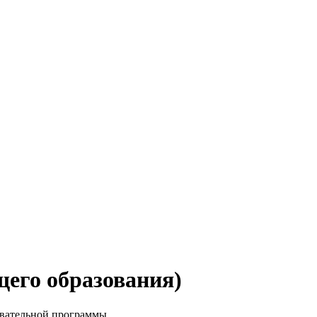
щего образования)
овательной программы