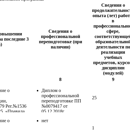
Сведения о
продолжительнос
опыта (лет) рабо
в
профессиональн
Сведения о
сфере,
повышении
профессиональной
соответствующе
а последние 3
переподготовке (при
образовательно
)
наличии)
деятельности п
реализации
учебных
предметов, курсо
дисциплин
(модулей)
8
9
ние о
Диплом о
и
профессиональной
25
ии,
переподготовке ПП
79 Рег.№1536
№0079417 от
25, «Правила
05.12.2018г.,
ервой помощи
«Педагогика и
ние о
нет
м», 16 ч.,
психология
и
"Пензенский
профессионального
1