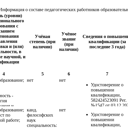
Информация о составе педагогических работников образовател
ь (уровни)
сионального
зования с
азанием
Учёное
енования
Учёная
Сведения о повышен
звание
равления
степень (при
квалификации (за
(при
вки и (или)
наличии)
последние 3 года)
наличии)
льности, в
е научной, и
ификации
4
5
6
7
бразование;
нет
нет
Удостоверение о
повышении
квалификации,
ность -
582424523091 Рег.
гия
№1547 от 03.12.20
ания и
бразование;
канд.
нет
«Правила оказани
машин в
Удостоверение о
ст по
философских
первой помощи
мышленном
повышении
ой работе;
наук
пострадавшим», 16
е»
квалификации,
специальность:
ФГБОУ ВО