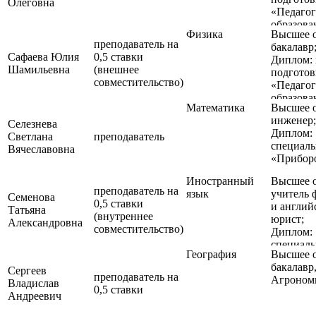
Олеговна
подготов
«Педагог
35.06.01
образова
хозяйств
Физика
Высшее о
профиля
Направл
преподаватель на
бакалавр
подготов
(профиль
Сафаева Юлия
0,5 ставки
Диплом: 
«Психоло
семеново
Шамильевна
(внешнее
подготов
педагоги
сельскох
совместительство)
«Педагог
образова
растений
образова
Квалифи
Математика
Высшее о
профиля
«Исследо
инженер;
подготов
Селезнева
Преподав
Диплом:
Светлана
преподаватель
исследов
специаль
Вячеславовна
«Прибор
Иностранный
Высшее о
преподаватель на
язык
учитель 
Семенова
0,5 ставки
и англий
Татьяна
(внутреннее
юрист;
Александровна
совместительство)
Диплом:
специаль
География
Высшее о
"Филоло
бакалавр,
специаль
Сергеев
преподаватель на
Агроном
"Юриспр
Владислав
0,5 ставки
Андреевич