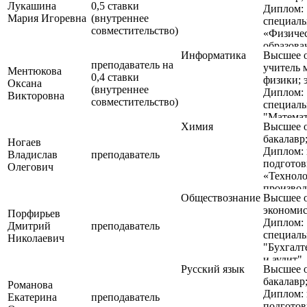
Лукашина
0,5 ставки
Диплом:
Мария Игоревна
(внутреннее
специаль
совместительство)
«Физиче
образова
Информатика
Высшее о
Квалифи
преподаватель на
учитель 
«Учитель
Ментюкова
0,4 ставки
физики; 
Оксана
(внутреннее
Диплом:
Викторовна
совместительство)
специаль
"Матема
Химия
Высшее о
специаль
бакалавр;
"Бухгалт
Ногаев
Диплом: 
и аудит"
Владислав
преподаватель
подготов
Олегович
«Техноло
производ
Обществознание
Высшее о
перерабо
экономис
сельскох
Порфирьев
Диплом:
продукц
Дмитрий
преподаватель
специаль
Диплом: 
Николаевич
"Бухгалт
подготов
и аудит"
«Биотехн
Русский язык
Высшее о
Диплом 
бакалавр;
Романова
аспиран
Диплом: 
Екатерина
преподаватель
по напр
подготов