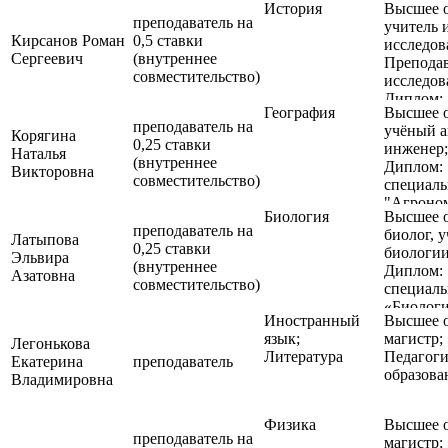
История
Высшее о
и спорту
преподаватель на
учитель 
бакалавр
Кирсанов Роман
0,5 ставки
исследов
Диплом:
Сергеевич
(внутреннее
Преподав
специаль
совместительство)
исследов
«Юриспр
Диплом:
География
Высшее о
специаль
преподаватель на
учёный а
"История
Корягина
0,25 ставки
инженер;
специаль
Наталья
(внутреннее
Диплом:
«Историч
Викторовна
совместительство)
специаль
и археол
"Агроно
Биология
Высшее о
специаль
преподаватель на
биолог, 
"Землеус
Латыпова
0,25 ставки
биологии
Эльвира
(внутреннее
Диплом:
Азатовна
совместительство)
специаль
«Биолог
Иностранный
Высшее о
язык;
магистр;
Легонькова
Литература
Педагоги
Екатерина
преподаватель
образова
Владимировна
Физика
Высшее о
преподаватель на
магистр;