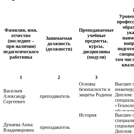
Уровен
профес
обра
Фамилия, имя,
Преподаваемые
ук
отчество
учебные
наим
Занимаемая
(последнее –
предметы,
нап
должность
при наличии)
курсы,
подгото
(должности)
педагогического
дисциплины
специа
работника
(модули)
том числ
квал
1
2
3
Основы
Высшее о
безопасности и
инженер;
Васильев
защиты Родины
Диплом:
Александр
преподаватель
специаль
Сергеевич
«Техноло
обслужив
История
Высшее о
ремонта 
специали
агропро
Дунаева Анна
социальн
комплекс
преподаватель
Владимировна
Диплом: