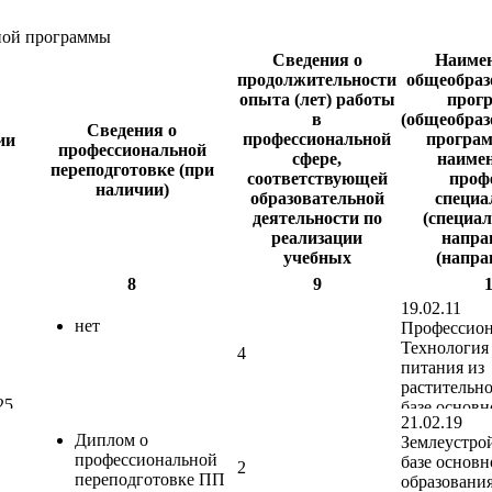
ьной программы
Сведения о
Наиме
продолжительности
общеобраз
опыта (лет) работы
прог
в
(общеобра
Сведения о
профессиональной
програм
ии
профессиональной
сфере,
наиме
переподготовке (при
соответствующей
проф
наличии)
образовательной
специа
деятельности по
(специал
реализации
напра
учебных
(напра
предметов, курсов,
подгот
8
9
дисциплин
укрупнен
19.02.11
(модулей)
проф
нет
Профессион
специал
Технология
4
напра
питания из
подг
растительно
професс
25,
базе основн
образов
21.02.19
я
образования
программ
Диплом о
Землеустро
Профессион
образо
профессиональной
базе основн
 ч.,
Технология
2
прог
переподготовке ПП
образования
питания жи