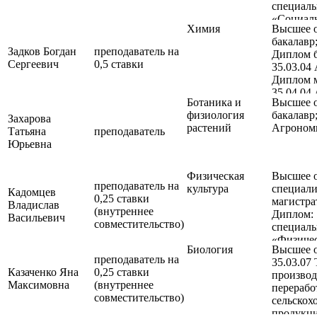
специаль
«Социаль
Химия
Высшее о
бакалавр;
Задков Богдан
преподаватель на
Диплом б
Сергеевич
0,5 ставки
35.03.04
Диплом 
35.04.04
Ботаника и
Высшее о
физиология
бакалавр
Захарова
растений
Агроном
Татьяна
преподаватель
Юрьевна
Физическая
Высшее о
преподаватель на
культура
специали
Кадомцев
0,25 ставки
магистра
Владислав
(внутреннее
Диплом:
Васильевич
совместительство)
специаль
«Физичес
Биология
Высшее о
и спорт»;
преподаватель на
35.03.07
Диплом 
Казаченко Яна
0,25 ставки
производ
педагоги
Максимовна
(внутреннее
перерабо
Квалифи
совместительство)
сельскох
«Педагог
продукц
физическ