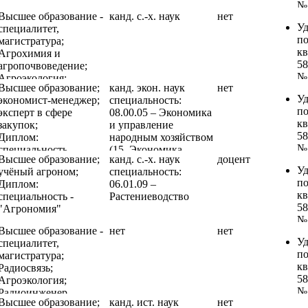
ун
«
№1
"
о
п
Уд
Высшее образование -
канд. с.-х. наук
нет
об
«П
го
п
ри
п
Уд
специалитет,
о
п
а
фа
В
к
п
магистратура;
в
по
ун
и
го
58
к
Агрохимия и
зд
Ф
Уд
в 
а
№0
58
агропочвоведение;
Ф
"
п
ор
ун
«
№1
Агроэкология;
"
го
к
п
Уд
Высшее образование;
канд. экон. наук
нет
об
«П
Ученый агроном-
го
а
58
ри
п
Уд
экономист-менеджер;
специальность:
о
п
эколог
а
ун
№0
В
к
п
эксперт в сфере
08.00.05 – Экономика
в
по
ун
Уд
«
го
58
к
закупок;
и управление
зд
Ф
Уд
п
эл
а
№0
58
Диплом:
народным хозяйством
Ф
"
п
к
и
ун
«
№1
специальность
(15. Экономика,
"
го
к
58
об
Уд
Высшее образование;
канд. с.-х. наук
доцент
об
«
«Экономика и
организация и
го
а
11
№1
с
п
Уд
учёный агроном;
специальность:
о
бе
управление на
управление
а
ун
16
«
об
к
п
Диплом:
06.01.09 –
в
п
предприятии АПК»
предприятиями,
ун
Уд
ок
бе
уч
58
к
специальность -
Растениеводство
зд
ра
отраслями и
Уд
п
п
п
Ф
№0
58
"Агрономия"
Ф
вр
комплексами АПК и
п
к
по
ра
"
«
№1
"
о
сельского хозяйства)
к
58
ПП
вр
го
Высшее образование -
нет
нет
об
«П
го
п
58
№1
В
о
а
Уд
специалитет,
о
п
а
фа
№0
«
го
п
ун
п
магистратура;
в
по
ун
и
«
бе
а
фа
Уд
к
Радиосвязь;
зд
Ф
Уд
в 
эл
п
ун
и
п
58
Агроэкология;
Ф
"
п
ор
и
ра
Уд
в 
к
№1
Радиоинженер
"
го
к
п
об
вр
п
Высшее образование;
канд. ист. наук
нет
ор
11
«П
го
а
58