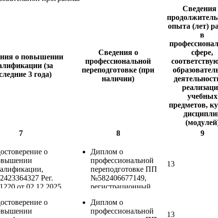
Сведения
продолжитель
опыта (лет) р
в
профессиона
Сведения о
сфере,
ния о повышении
профессиональной
соответству
алификации (за
переподготовке (при
образовател
следние 3 года)
наличии)
деятельност
реализац
учебных
предметов, ку
дисципли
(модулей
7
8
9
остоверение о
Диплом о
овышении
профессиональной
13
валификации,
переподготовке ПП
2423364327 Рег.
№582406677149,
220 от 02.12.2025,
регистрационный
Обучение
номер ДП-3939от
остоверение о
Диплом о
зопасным методам и
03.12.2018г.,
овышении
профессиональной
риемам выполнения
«Педагогика
13