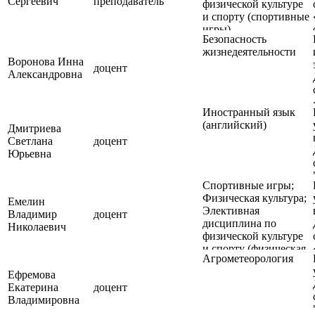
Сергеевич
преподаватель
физической культуре
и спорту (спортивные
игры)
Безопасность
жизнедеятельности
Воронова Инна
доцент
Александровна
Иностранный язык
(английский)
Дмитриева
Светлана
доцент
Юрьевна
Спортивные игры;
Физическая культура;
Емелин
Элективная
Владимир
доцент
дисциплина по
Николаевич
физической культуре
и спорту (физическая
Агрометеорология
подготовка для лиц с
ограниченными
Ефремова
возможностями
Екатерина
доцент
здоровья)
Владимировна