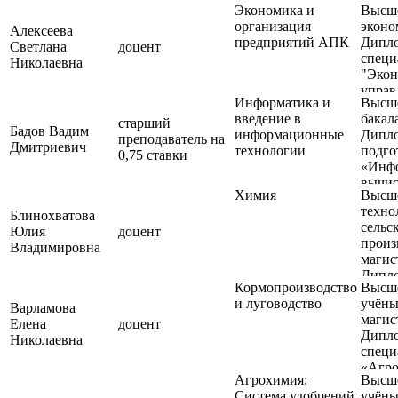
Экономика и
Высше
организация
эконо
Алексеева
предприятий АПК
Дипл
Светлана
доцент
специ
Николаевна
"Экон
управ
Информатика и
Высше
произ
введение в
бакал
старший
Бадов Вадим
информационные
Дипло
преподаватель на
Дмитриевич
технологии
подго
0,75 ставки
«Инфо
вычис
Химия
Высше
техни
техно
Дипло
Блинохватова
сельс
подго
Юлия
доцент
произ
Прикл
Владимировна
магис
инфор
Дипл
Кормопроизводство
Высше
специ
и луговодство
учёны
"Техн
Варламова
магис
произ
Елена
доцент
Дипл
перер
Николаевна
специ
сельс
«Агр
проду
Агрохимия;
Высше
Дипло
магис
Система удобрений
учёны