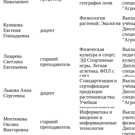
Николаевич
географии почв
специ
"Агро
Физиология
Высше
растений; Экология
учёны
Куликова
Дипл
Евгения
доцент
специ
Геннадьевна
"Агро
Физическая
Высше
культура и спорт;
педаг
Лазарева
старший
ЭД Спортивные
культ
Светлана
преподаватель
игры, Легкая
Дипл
Евгеньевна
атлетика, ФПЛ с
специ
ОВЗ
«Физи
Стандартизация и
Высше
и спо
сертификация
учёны
Лыкова Анна
продукции
Дипл
доцент
Сергеевна
растениеводства;
специ
Учебная
"Агро
технологическая
Информатика и
Высше
практика по
введение в
учите
растениеводству
Ментюкова
старший
информационные
физик
Оксана
преподаватель
технологии
Дипл
Викторовна
специ