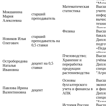
"Мате
Математическая
Высше
специ
статистика
учите
"Бухг
Мокшанина
старший
инфор
аудит
Мария
преподаватель
вычис
Алексеевна
техни
Дипл
Физика
Высше
специ
бакал
"Мате
старший
Новиков Илья
Дипло
преподаватель на
Олегович
подго
0,5 ставки
«Педа
образ
Пчеловодство;
Высше
проф
Хранение и
учёны
подго
Остробородова
доцент на 0,5
переработка
Дипл
Дипло
Наталья
ставки
продукции
специ
аспир
Ивановна
растениеводства
"Агро
35.06
средс
Основы
Высше
и эне
бухгалтерского
эконо
обору
Павлова Ирина
учета и финансы в
и фин
доцент
сельс
Валентиновна
АПК
Дипл
рыбно
специ
Напра
"Буху
(проф
История России
Высше
анали