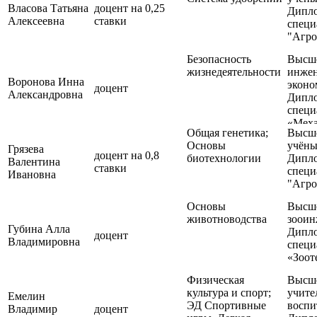
подго
напра
Власова Татьяна
доцент на 0,25
Дипл
"Прод
подго
Алексеевна
ставки
специ
живот
"Педа
"Агро
проис
образ
Безопасность
Высше
жизнедеятельности
инжен
Воронова Инна
эконо
доцент
Александровна
Дипл
специ
«Меха
Общая генетика;
Высше
сельс
Основы
учёны
специ
Грязева
доцент на 0,8
биотехнологии
Дипл
«Экон
Валентина
ставки
специ
управ
Ивановна
"Агро
произ
Основы
Высше
животноводства
зооин
Губина Алла
Дипл
доцент
Владимировна
специ
«Зоот
Физическая
Высше
культура и спорт;
учите
Емелин
ЭД Спортивные
воспи
Владимир
доцент