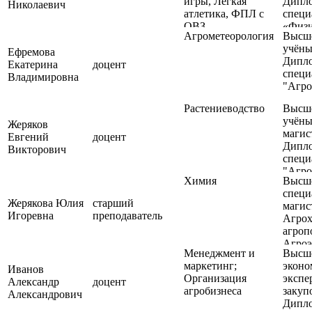
игры, Легкая
Дипл
Николаевич
атлетика, ФПЛ с
специ
ОВЗ
«Физи
Агрометеорология
Высше
воспи
учёны
Ефремова
Дипл
Екатерина
доцент
специ
Владимировна
"Агро
Растениеводство
Высше
учёны
Жеряков
магис
Евгений
доцент
Дипл
Викторович
специ
"Агро
Химия
Высше
магис
специ
напра
Жерякова Юлия
старший
магис
подго
Игоревна
преподаватель
Агрох
"Лесн
агроп
Агроэ
Менеджмент и
Высше
Учены
маркетинг;
эконо
эколо
Иванов
Организация
экспе
Александр
доцент
агробизнеса
закуп
Александрович
Дипл