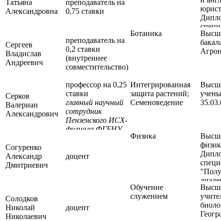
напр
Татьяна
преподаватель на
юрист
подго
Александровна
0,75 ставки
Дипл
Эконо
специ
Дипл
Ботаника
Высше
"Фило
специ
преподаватель на
бакал
специ
Сергеев
"Фина
0,2 ставки
Агро
"Юри
Владислав
Дипло
(внутреннее
Андреевич
аспир
совместительство)
профессор на 0,25
Интегрированная
Высше
ставки
защита растений;
учены
Серков
главный научный
Семеноведение
35.03
Валериан
сотрудник
Александрович
Пензенского ИСХ-
филиала ФГБНУ
Физика
Высше
ФНЦЛК
физик
(внешнее
Согуренко
Дипл
совместительство)
Александр
доцент
специ
Дмитриевич
"Полу
диэле
Обучение
Высше
служением
учите
Солодков
биоло
Николай
доцент
Геогр
Николаевич