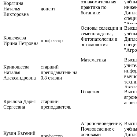
ознакомительная
учёны
Корягина
практика по
инжен
Наталья
доцент
ботанике
Дипл
Викторовна
специ
"Агро
Основы селекции и
Высше
специ
семеноводства;
учёны
"Земл
Кошеляева
Фитопатология и
Дипл
профессор
Ирина Петровна
энтомология
специ
"Агро
Математика
Высше
учите
Кривошеева
старший
инфор
Наталья
преподаватель на
вычис
Александровна
0,8 ставки
техни
Дипл
Геодезия
Высше
специ
агрон
"Мате
Крылова Дарья
старший
агроэ
Сергеевна
преподаватель
Агропочвоведение;
Высше
Почвоведение с
учёны
Кузин Евгений
основами
Дипл
профессор