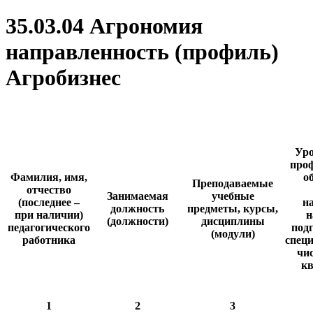
35.03.04 Агрономия
направленность (профиль)
Агробизнес
Уро
проф
Фамилия, имя,
о
Преподаваемые
отчество
Занимаемая
учебные
(последнее –
н
должность
предметы, курсы,
при наличии)
н
(должности)
дисциплины
педагогического
подг
(модули)
работника
специ
чис
к
1
2
3