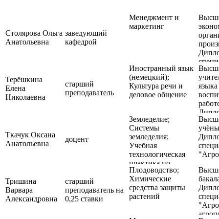
Менеджмент и
Высше
маркетинг
эконо
Столярова Ольга
заведующий
органи
Анатольевна
кафедрой
произ
Дипл
специ
Иностранный язык
Высше
"Экон
(немецкий);
учите
орган
Терёшкина
старший
Культура речи и
языка
хозяй
Елена
преподаватель
деловое общение
воспи
Николаевна
работе
Дипл
Земледелие;
Высше
специ
Системы
учёны
"Неме
Ткачук Оксана
земледелия;
Дипл
педаг
доцент
Анатольевна
Учебная
специ
технологическая
"Агро
практика по
Плодоводство;
Высше
земледелию
Химические
бакал
Тришина
старший
средства защиты
Дипл
Варвара
преподаватель на
растений
специ
Александровна
0,25 ставки
"Агро
агроп