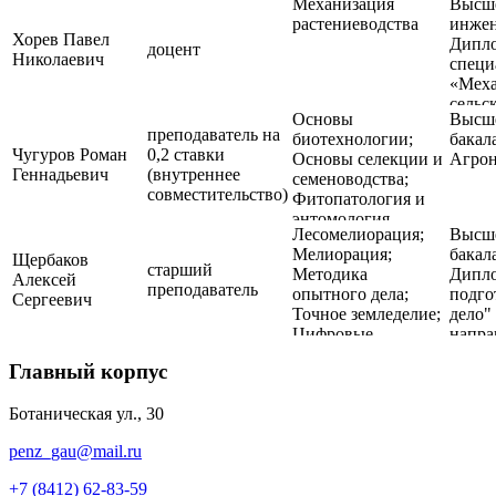
Механизация
Высше
специ
растениеводства
инжен
"Лесн
Хорев Павел
Дипл
Дипло
доцент
Николаевич
специ
аспир
«Меха
по на
сельс
подго
Основы
Высше
35.06
преподаватель на
биотехнологии;
бакал
хозяй
Чугуров Роман
0,2 ставки
Основы селекции и
Агро
Напра
Геннадьевич
(внутреннее
семеноводства;
(проф
совместительство)
Фитопатология и
земле
энтомология
расте
Лесомелиорация;
Высше
Квал
Мелиорация;
бакал
Щербаков
«Иссл
старший
Методика
Дипло
Алексей
Препо
преподаватель
опытного дела;
подго
Сергеевич
иссле
Точное земледелие;
дело"
Цифровые
напра
технологии в АПК
подго
Главный корпус
"Агро
Ботаническая ул., 30
penz_gau@mail.ru
+7 (8412) 62-83-59