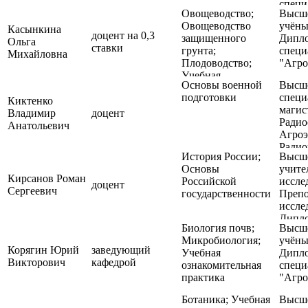
специ
Овощеводство;
Высше
«Экон
Овощеводство
учёны
управ
Касынкина
доцент на 0,3
защищенного
Дипл
пред
Ольга
ставки
грунта;
специ
Михайловна
Плодоводство;
"Агро
Учебная
Основы военной
Высше
ознакомительная
подготовки
специ
практика;
Киктенко
магис
Химические
Владимир
доцент
Радио
средства защиты
Анатольевич
Агроэ
растений
Ради
История России;
Высше
Основы
учите
Кирсанов Роман
Российской
иссле
доцент
Сергеевич
государственности
Препо
иссле
Дипл
Биология почв;
Высше
специ
Микробиология;
учёны
"Исто
Корягин Юрий
заведующий
Учебная
Дипл
специ
Викторович
кафедрой
ознакомительная
специ
«Исто
практика
"Агро
и арх
Ботаника; Учебная
Высше