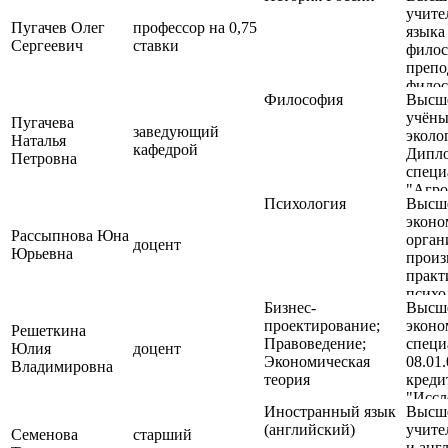
и сре
учите
деяте
механ
Пугачев Олег
профессор на 0,75
языка
сельс
Сергеевич
ставки
филос
Квал
препо
«Иссл
филос
Препо
Философия
Высше
Дипл
иссле
учёны
специ
Пугачева
заведующий
эколог
"Русс
Наталья
кафедрой
Дипл
литер
Петровна
специ
специ
"Агро
"Фил
Психология
Высше
эконо
Рассыпнова Юна
органи
доцент
Юрьевна
произ
практ
психо
Бизнес-
Высше
Дипл
проектирование;
эконо
специ
Решеткина
Правоведение;
специ
"Экон
Юлия
доцент
Экономическая
08.01
орган
Владимировна
теория
креди
хозяй
"Иссл
специ
Иностранный язык
Высше
Препо
"Псих
(английский)
учите
иссле
Семенова
старший
и анг