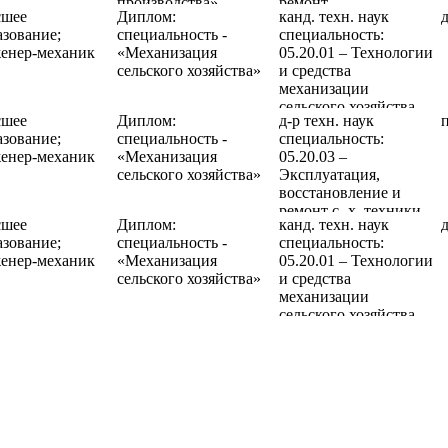
производства»
ремонт
шее
Диплом:
канд. техн. наук
сельскохозяйственной
азование;
специальность -
специальность:
техники
енер-механик
«Механизация
05.20.01 – Технологии
сельского хозяйства»
и средства
механизации
сельского хозяйства
шее
Диплом:
д-р техн. наук
азование;
специальность -
специальность:
енер-механик
«Механизация
05.20.03 –
сельского хозяйства»
Эксплуатация,
восстановление и
ремонт с.-х. техники
шее
Диплом:
канд. техн. наук
азование;
специальность -
специальность:
05.04.02 – Тепловые
енер-механик
«Механизация
05.20.01 – Технологии
двигатели
сельского хозяйства»
и средства
механизации
сельского хозяйства