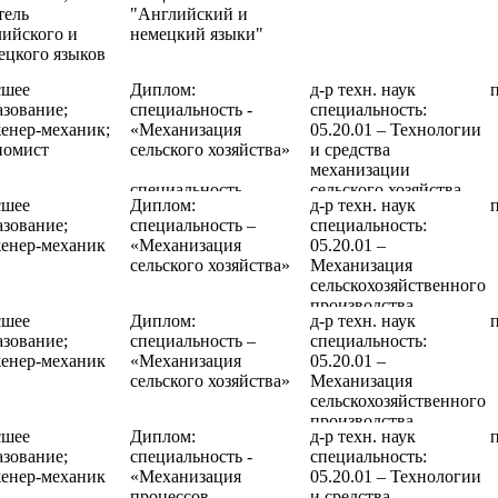
тель
"Английский и
лийского и
немецкий языки"
ецкого языков
шее
Диплом:
д-р техн. наук
азование;
специальность -
специальность:
енер-механик;
«Механизация
05.20.01 – Технологии
номист
сельского хозяйства»
и средства
механизации
специальность -
сельского хозяйства
шее
Диплом:
д-р техн. наук
"Экономика и
азование;
специальность –
специальность:
управление аграрным
енер-механик
«Механизация
05.20.01 –
производством"
сельского хозяйства»
Механизация
сельскохозяйственного
производства
шее
Диплом:
д-р техн. наук
азование;
специальность –
специальность:
енер-механик
«Механизация
05.20.01 –
сельского хозяйства»
Механизация
сельскохозяйственного
производства
шее
Диплом:
д-р техн. наук
азование;
специальность -
специальность:
енер-механик
«Механизация
05.20.01 – Технологии
процессов
и средства