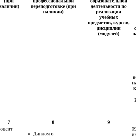
(при
профессиональной
образовательной
наличии)
переподготовке (при
деятельности по
наличии)
реализации
учебных
предметов, курсов,
дисциплин
(модулей)
н
п
н
к
7
8
9
доцент
0
Диплом о
и