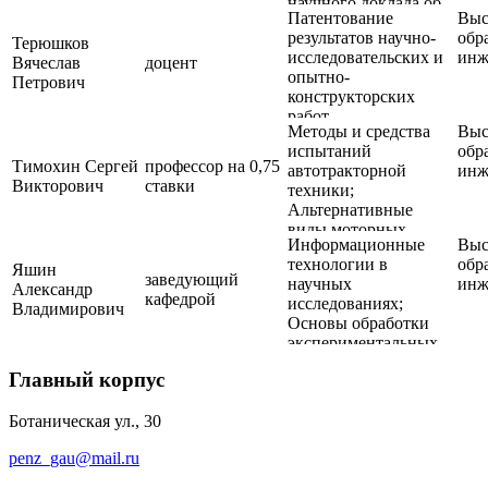
научного доклада об
профессиональной
кандидата наук;
Патентование
Выс
основных результатах
деятельности
Представление
результатов научно-
обр
подготовленной
Терюшков
(научно-
научного доклада об
исследовательских и
инж
научно-
Вячеслав
доцент
исследовательская
основных результатах
опытно-
квалификационной
Петрович
практика);Научно-
подготовленной
конструкторских
работы (диссертации)
исследовательская
научно-
работ
деятельность и
Методы и средства
Выс
квалификационной
подготовка научно-
испытаний
обр
работы (диссертации
квалификационной
Тимохин Сергей
профессор на 0,75
автотракторной
инж
работы (диссерта-
Викторович
ставки
техники;
ции) на соискание
Альтернативные
ученой степени
виды моторных
кандидата
Информационные
Выс
топлив
наук;Представление
технологии в
обр
Яшин
заведующий
научного доклада об
научных
инж
Александр
кафедрой
основных результатах
исследованиях;
Владимирович
подготовленной
Основы обработки
научно-
экспериментальных
квалификационной
данных
Главный корпус
работы (диссертации)
Ботаническая ул., 30
penz_gau@mail.ru