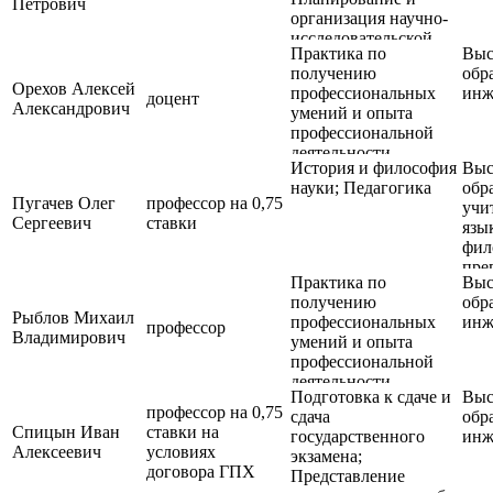
квалификационной
Петрович
организация научно-
работы (диссертации)
исследовательской
Практика по
Выс
деятельности
получению
обр
Орехов Алексей
профессиональных
инж
доцент
Александрович
умений и опыта
профессиональной
деятельности
История и философия
Выс
(педагогическая
науки; Педагогика
обр
практика); Практика
Пугачев Олег
профессор на 0,75
учи
по получению
Сергеевич
ставки
язы
профессиональных
фил
умений и опыта
пре
профессиональной
Практика по
Выс
фил
деятельности
получению
обр
(научно-
Рыблов Михаил
профессиональных
инж
профессор
исследовательская
Владимирович
умений и опыта
практика);;Научно-
профессиональной
исследовательская
деятельности
деятельность и
Подготовка к сдаче и
Выс
(педагогическая
подготовка научно-
профессор на 0,75
сдача
обр
практика); Практика
квалификационной
Спицын Иван
ставки на
государственного
инж
по получению
работы (диссерта-
Алексеевич
условиях
экзамена;
профессиональных
ции) на соискание
договора ГПХ
Представление
умений и опыта
ученой степени