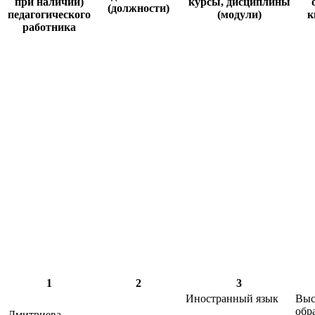
при наличии)
курсы, дисциплины
(должности)
педагогического
(модули)
к
работника
1
2
3
Иностранный язык
Выс
обр
Дмитриева