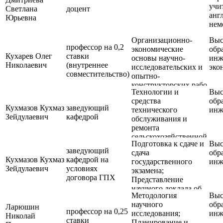
учи
Светлана
доцент
анг
Юрьевна
нем
Организационно-
Выс
профессор на 0,2
экономические
обр
Кухарев Олег
ставки
основы научно-
инж
Николаевич
(внутреннее
исследовательских и
эко
совместительство)
опытно-
конструкторских рабо
Технологии и
Выс
средства
обр
Кухмазов Кухмаз
заведующий
технического
инж
Зейдулаевич
кафедрой
обслуживания и
ремонта
сельскохозяйственной
Подготовка к сдаче и
Выс
техники
заведующий
сдача
обр
Кухмазов Кухмаз
кафедрой на
государственного
инж
Зейдулаевич
условиях
экзамена;
договора ГПХ
Представление
научного доклада об
Методология
Выс
основных результатах
научного
обр
подготовленной
Ларюшин
профессор на 0,25
исследования;
инж
научно-
Николай
ставки
Планирование и