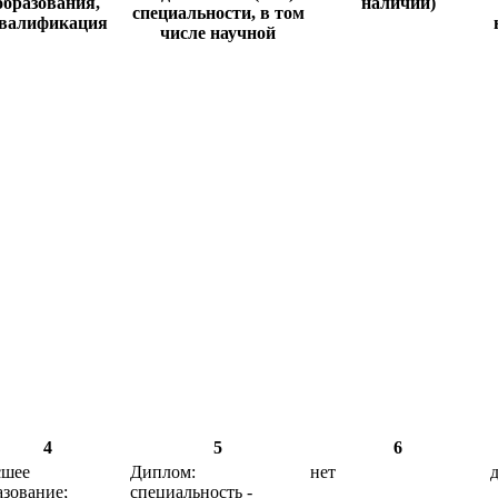
образования,
наличии)
специальности, в том
валификация
числе научной
4
5
6
шее
Диплом:
нет
азование;
специальность -