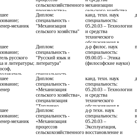
сельскохозяйственного
механизации
производства»
сельского хозяйства
шее
Диплом:
канд. техн. наук
азование;
специальность -
специальность:
енер-механик
"Механизация
05.20.03 – Технологии
сельского хозяйства"
и средства
технического
обслуживания в
шее
Диплом:
д-р филос. наук
сельском хозяйстве
азование;
специальность -
специальность:
тель русского
"Русский язык и
09.00.05 – Этика
ка и литературы;
литература"
(философские науки)
ософ,
подаватель
специальность -
шее
Диплом:
канд. техн. наук
ософии
"Философия"
азование;
специальность -
специальность:
енер
«Механизация
05.20.03 – Технологии
сельского хозяйства»,
и средства
специализация
технического
"Топливно-
обслуживания в
шее
Диплом:
д-р техн. наук
заправочные
сельском хозяйстве
азование;
специальность -
специальность:
н
комплексы и
енер-механик
«Механизация
05.20.03 –
нефтесклады"
процессов
Эксплуатация,
сельскохозяйственного
восстановление и