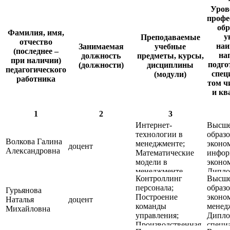
Уров
профе
обр
Фамилия, имя,
у
Преподаваемые
отчество
наи
Занимаемая
учебные
(последнее –
на
должность
предметы, курсы,
при наличии)
подго
(должности)
дисциплины
педагогического
спец
(модули)
работника
том ч
и кв
1
2
3
Интернет-
Высш
технологии в
образо
Волкова Галина
менеджменте;
эконо
доцент
Александровна
Математические
инфор
модели в
эконо
менеджменте
Дипло
Контроллинг
Высш
специа
персонала;
образо
"Бухг
Гурьянова
Построение
эконо
учёт и
Наталья
доцент
команды
менед
специа
Михайловна
управления;
Дипло
"Прик
Производственная
специа
инфор