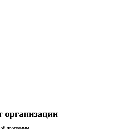
т организации
ьной программы