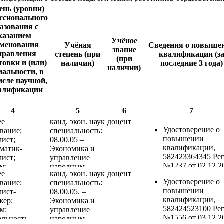
ень (уровни)
ссионального
азования с
казанием
Учёное
менования
Учёная
Сведения о повыше
звание
правления
степень (при
квалификации (з
(при
товки и (или)
наличии)
последние 3 года)
наличии)
иальности, в
исле научной,
алификации
4
5
6
7
ее
канд. экон. наук
доцент
Удостоверение о
вание;
специальность:
повышении
мист;
08.00.05 –
квалификации,
матик-
Экономика и
582423364345 Рег
мист;
управление
№1237 от 02.12.2
м:
народным
ее
канд. экон. наук
доцент
«Обучение
льность -
хозяйством
Удостоверение о
вание;
специальность:
безопасным мето
алтерский
(15.Экономика,
повышении
мист-
08.00.05. –
и приемам
 аудит"
организация и
квалификации,
жер;
Экономика и
выполнения рабо
льность -
управление
582424523100 Рег
м:
управление
при воздействии
ладная
предприятиями,
№1556 от 03.12.2
льность -
народным
вредных и (или)
матика (в
отраслями и