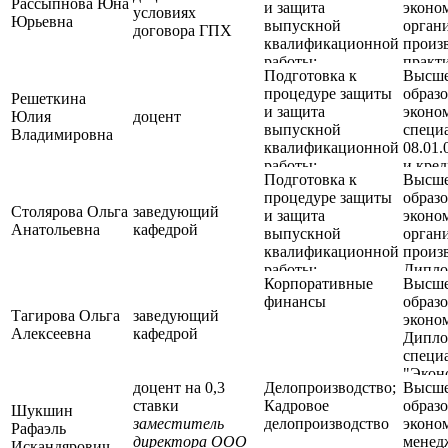
Рассыпнова Юна
и защита
эконо
исследовательская
специа
условиях
Юрьевна
выпускной
органи
работа;
"Экон
договора ГПХ
квалификационной
произв
Производственная
орган
работы;
практ
практика: практика
сельск
Подготовка к
Высш
Производственная
психол
по профилю
хозяйс
процедуре защиты
образо
практика: научно-
Дипло
Решеткина
профессиональной
специа
и защита
эконом
исследовательская
специа
Юлия
доцент
деятельности
"Псих
выпускной
специ
работа;
"Экон
Владимировна
квалификационной
08.01.
Производственная
орган
работы;
и кред
практика: практика
сельск
Подготовка к
Высш
Производственная
"Иссле
по профилю
хозяйс
процедуре защиты
образо
практика: научно-
Препо
профессиональной
специа
Столярова Ольга
заведующий
и защита
эконо
исследовательская
исслед
деятельности
"Псих
Анатольевна
кафедрой
выпускной
органи
работа;
напра
квалификационной
произв
Производственная
подгот
работы;
Дипло
практика: практика
Эконо
Корпоративные
Высш
Производственная
специа
по профилю
Дипло
финансы
образо
практика: научно-
"Экон
профессиональной
специа
Тагирова Ольга
заведующий
эконо
исследовательская
орган
деятельности
"Фина
Алексеевна
кафедрой
Дипло
работа;
сельск
креди
специа
Производственная
хозяйс
Дипло
"Экон
практика: практика
оконч
доцент на 0,3
Делопроизводство;
Высш
управ
по профилю
аспир
ставки
Кадровое
образо
аграр
Шукшин
профессиональной
заместитель
делопроизводство
эконо
произ
Рафаэль
деятельности
директора ООО
менед
Искандярович