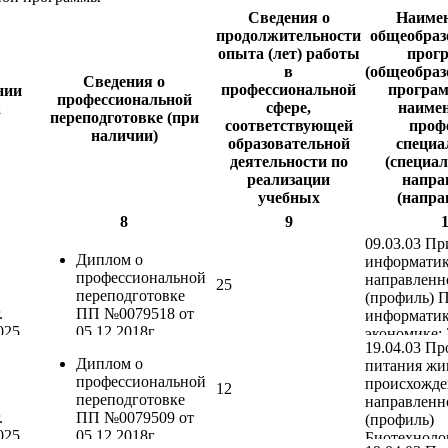
Сведения о
Наиме
продолжительности
общеобраз
опыта (лет) работы
прог
в
(общеобра
Сведения о
профессиональной
програм
нии
профессиональной
сфере,
наиме
а
переподготовке (при
соответствующей
проф
наличии)
образовательной
специа
деятельности по
(специал
реализации
напра
учебных
(напра
предметов, курсов,
подгот
8
9
дисциплин
укрупнен
09.03.03 Пр
(модулей)
проф
Диплом о
информати
специал
профессиональной
направленн
25
напра
переподготовке
(профиль) 
подг
.
ПП №0079518 от
информатик
професс
025,
05.12.2018г.,
экономике; 
образов
19.04.03 П
«Педагогика и
Наземные т
программ
Диплом о
питания жи
дам
психология
технологич
образо
профессиональной
происхожде
профессионального
средства сп
12
прог
переподготовке
направленн
т
образования», 260
Автомобиль
бакала
.
ПП №0079509 от
(профиль)
часов, ФГБОУ ВО
в транспор
специа
025,
05.12.2018г.,
Биотехноло
Пензенский ГАУ
технологиях