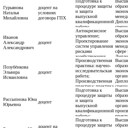
Подготовка к
Высш
практика: научно-
"Экон
эконо
процедуре защиты
образо
исследовательская
управ
Гурьянова
доцент на
и защита
эконо
работа;
предп
Наталья
условиях
выпускной
менед
Производственная
Михайловна
договора ГПХ
квалификационной
Дипло
практика: практика
работы
специа
по профилю
Антикризисное
Высш
"Экон
профессиональной
управление;
образо
управ
Иванов
деятельности;
Проектирование
эконо
предп
Александр
доцент
Управление
систем управления
менедж
Александрович
персоналом
рисками
сфере 
организации
хозяйствующих
Дипло
Производственная
Высш
субъектов
специ
практика: научно-
образо
«Экон
Позубёнкова
исследовательская
эконо
управ
Эльвира
доцент
работа;
органи
предп
Исмаиловна
Производственная
Дипло
практика: практика
специа
Подготовка к
Высш
по профилю
"Экон
процедуре защиты
образо
профессиональной
орган
Рассыпнова Юна
и защита
эконо
деятельности;
сельск
доцент
Юрьевна
выпускной
органи
Современный
хозяйс
квалификационной
произв
стратегический
работы;
практ
менеджмент
Подготовка к
Высш
Производственная
психол
процедуре защиты
образо
практика: научно-
Дипло
доцент на