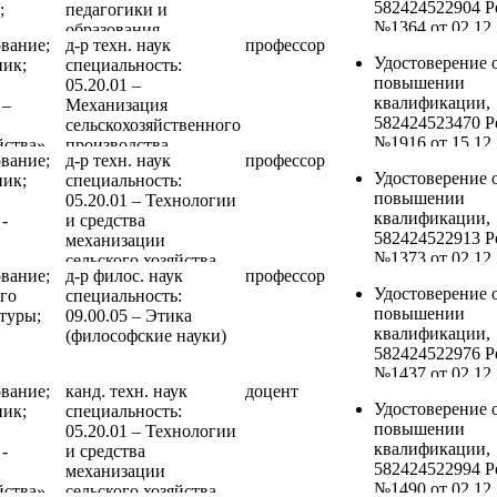
582424522904 Ре
;
педагогики и
при воздействи
№1364 от 02.12.
образования
вредных и (или
вание;
д-р техн. наук
профессор
«Обучение
-
опасных
Удостоверение 
ник;
специальность:
безопасным ме
производствен
повышении
05.20.01 –
и приемам
факторов, опасн
квалификации,
 –
Механизация
выполнения ра
идентифициро
582424523470 Ре
сельскохозяйственного
при воздействи
в рамках СОУТ
№1916 от 15.12.
йства»
производства
вредных и (или
организации и
вание;
д-р техн. наук
профессор
«Обучение по 
опасных
оценки
Удостоверение 
ник;
специальность:
вопросам охра
производствен
профессиональ
повышении
05.20.01 – Технологии
труда и
факторов, опасн
рисков», 16 ч.,
квалификации,
-
и средства
функционирова
идентифициро
ФГБОУ ВО
582424522913 Ре
механизации
системы управл
в рамках СОУТ
"Пензенский
№1373 от 02.12.
сельского хозяйства
охраной труда», 
организации и
государственн
вание;
д-р филос. наук
профессор
«Обучение
твенного
ФГБОУ ВО
оценки
аграрный
Удостоверение 
ого
специальность:
безопасным ме
"Пензенский
профессиональ
университет"
повышении
атуры;
09.00.05 – Этика
и приемам
государственн
рисков», 16 ч.,
Удостоверение 
квалификации,
(философские науки)
выполнения ра
аграрный
ФГБОУ ВО
повышении
582424522976 Ре
при воздействи
университет"
"Пензенский
квалификации,
№1437 от 02.12.
вредных и (или
Удостоверение 
государственн
вание;
канд. техн. наук
доцент
582423363455 Ре
«Обучение
опасных
повышении
аграрный
Удостоверение 
ник;
специальность:
№0853 от 25.11.
безопасным ме
-
производствен
квалификации,
университет"
повышении
05.20.01 – Технологии
«Особенности
и приемам
 и
факторов, опасн
582424523252 Ре
Удостоверение 
квалификации,
-
и средства
обучения гражд
выполнения ра
идентифициро
№1708 от 09.12.
повышении
582424522994 Ре
механизации
ограниченными
при воздействи
-
в рамках СОУТ
«Безопасные м
квалификации,
№1490 от 02.12.
йства»
сельского хозяйства
возможностями
вредных и (или