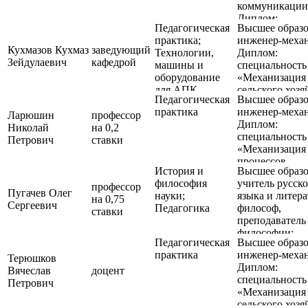
коммуникации
Диплом:
Педагогическая
Высшее образо
специальность 
практика;
инженер-меха
"История"
Кухмазов Кухмаз
заведующий
Технологии,
Диплом:
Зейдулаевич
кафедрой
машины и
специальность
оборудование
«Механизация
для АПК
сельского хозя
Педагогическая
Высшее образо
практика
инженер-меха
Ларюшин
профессор
Диплом:
Николай
на 0,2
специальность 
Петрович
ставки
«Механизация
процессов
История и
Высшее образо
сельскохозяйс
философия
учитель русск
производства»
профессор
Пугачев Олег
науки;
языка и литер
на 0,75
Сергеевич
Педагогика
философ,
ставки
преподаватель
философии;
Педагогическая
Высшее образо
Диплом:
практика
инженер-меха
специальность 
Терюшков
Диплом:
"Русский язык
Вячеслав
доцент
специальность 
литература"
Петрович
«Механизация
специальность 
сельского хозя
"Философия"