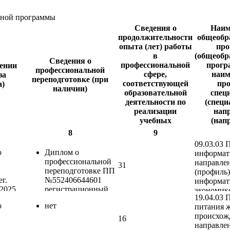
ьной программы
Сведения о
Наим
продолжительности
общеобр
опыта (лет) работы
пр
в
(общеобр
Сведения о
профессиональной
програ
ении
профессиональной
сфере,
наим
за
переподготовке (при
соответствующей
про
а)
наличии)
образовательной
спец
деятельности по
(специ
реализации
нап
учебных
(нап
предметов, курсов,
подго
8
9
дисциплин
укрупне
09.03.03 
(модулей)
про
о
Диплом о
информат
специа
профессиональной
направле
31
нап
переподготовке ПП
(профиль
под
г.
№552406644601
информат
профес
2025,
регистрационный
экономике
образ
19.04.03 
номер 15-17/148 от
Биологиче
програ
о
нет
питания 
тодам
20.12.2018,
1.5.15. Эк
образ
происхож
«Преподаватель
19.04.03 
16
про
направле
бот
русского языка как
питания 