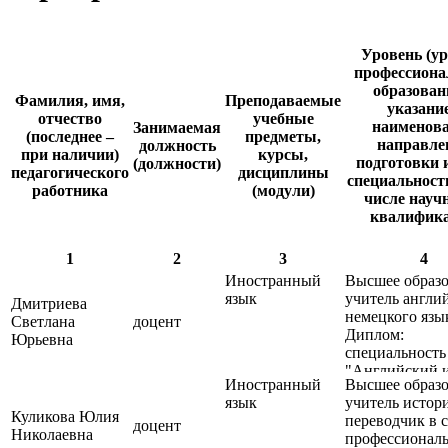
Уровень (ур
профессиона
образован
Фамилия, имя,
Преподаваемые
указани
отчество
учебные
наименов
Занимаемая
(последнее –
предметы,
направле
должность
при наличии)
курсы,
подготовки и
(должности)
педагогического
дисциплины
специальности
работника
(модули)
числе научн
квалифик
1
2
3
4
Иностранный
Высшее образо
язык
учитель англи
Дмитриева
немецкого язы
Светлана
доцент
Диплом:
Юрьевна
специальность 
"Английский 
Иностранный
Высшее образо
немецкий язы
язык
учитель истор
Куликова Юлия
переводчик в 
доцент
Николаевна
профессионал