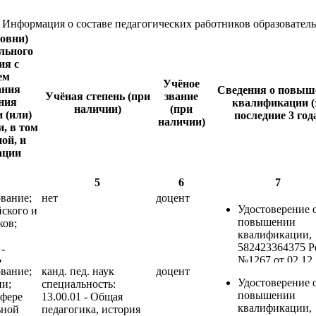
Информация о составе педагогических работников образовател
овни)
льного
ия с
ем
Учёное
ания
Сведения о повыш
Учёная степень (при
звание
ния
квалификации (
наличии)
(при
 (или)
последние 3 год
наличии)
, в том
ой, и
ации
5
6
7
вание;
нет
доцент
Удостоверение 
йского и
повышении
ков;
квалификации,
582423364375 Ре
-
№1267 от 02.12.
и
вание;
канд. пед. наук
доцент
«Обучение
ки"
Удостоверение 
ии;
специальность:
безопасным ме
повышении
сфере
13.00.01 - Общая
и приемам
квалификации,
ьной
педагогика, история
выполнения ра