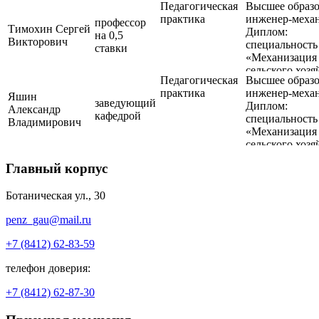
Педагогическая
Высшее образо
практика
инженер-меха
профессор
Тимохин Сергей
Диплом:
на 0,5
Викторович
специальность 
ставки
«Механизация
сельского хозя
Педагогическая
Высшее образо
практика
инженер-меха
Яшин
заведующий
Диплом:
Александр
кафедрой
специальность 
Владимирович
«Механизация
сельского хозя
Главный корпус
Ботаническая ул., 30
penz_gau@mail.ru
+7 (8412) 62-83-59
телефон доверия:
+7 (8412) 62-87-30