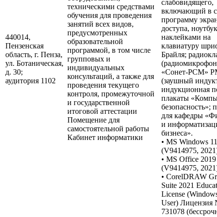
слабовидящего,
техническими средствами
включающий в с
обучения для проведения
программу экра
занятий всех видов,
доступа, ноутбук
предусмотренных
440014,
наклейками на
образовательной
Пензенская
клавиатуру шри
программой, в том числе
область, г. Пенза,
Брайля; радиокл
групповых и
ул. Ботаническая,
(радиомикрофон
индивидуальных
д. 30;
«Сонет-РСМ» Р
консультаций, а также для
аудитория 1102
(заушный индук
проведения текущего
индукционная пе
контроля, промежуточной
плакаты «Компь
и государственной
безопасность»; 
итоговой аттестации
для кафедры «Ф
Помещение для
и информатизац
самостоятельной работы
бизнеса».
Кабинет информатики
• MS Windows 1
(V9414975, 2021)
• MS Office 2019
(V9414975, 2021)
• CorelDRAW Gr
Suite 2021 Educa
License (Windows)
User) Лицензия
731078 (бессрочн