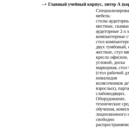
–
+
Главный учебный корпус, литер А (ко
Специализирова
мебель:
столы аудиторны
местные, скамьи
аудиторные 2-х 
компьютерные с
стол компьютер
двух тумбовый, 
жесткие, стул м
кресло офисное,
угловой, доска
маркерная, стол
(стол рабочий д
инвалидов
колясочников де
взрослых), парта
слабовидящих.
Оборудование,
технические сре
обучения, компл
лицензионного 
свободно
распространяем