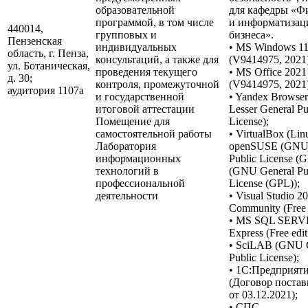
образовательной
для кафедры «Ф
программой, в том числе
и информатизац
440014,
групповых и
бизнеса».
Пензенская
индивидуальных
• MS Windows 1
область, г. Пенза,
консультаций, а также для
(V9414975, 2021)
ул. Ботаническая,
проведения текущего
• MS Office 2021
д. 30;
контроля, промежуточной
(V9414975, 2021)
аудитория 1107a
и государственной
• Yandex Browse
итоговой аттестации
Lesser General Pu
Помещение для
License);
самостоятельной работы
• VirtualBox (Lin
Лаборатория
openSUSE (GNU 
информационных
Public License (G
технологий в
(GNU General Pu
профессиональной
License (GPL));
деятельности
• Visual Studio 2
Community (Free e
• MS SQL SER
Express (Free edit
• SciLAB (GNU 
Public License);
• 1С:Предприят
(Договор постав
от 03.12.2021);
• СПС