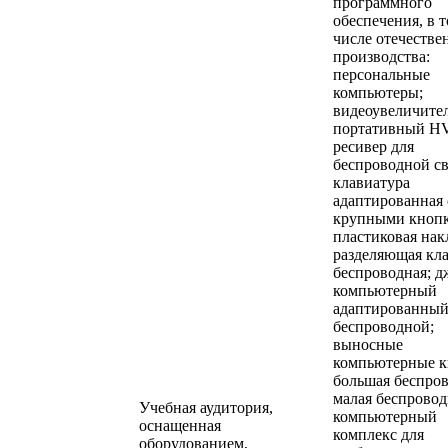
программного
обеспечения, в 
числе отечестве
производства:
персональные
компьютеры;
видеоувеличите
портативный H
ресивер для
беспроводной св
клавиатура
адаптированная 
крупными кноп
пластиковая нак
разделяющая кл
беспроводная; 
компьютерный
адаптированны
беспроводной;
выносные
компьютерные к
большая беспров
малая беспровод
Учебная аудитория,
компьютерный
оснащенная
комплекс для
оборудованием,