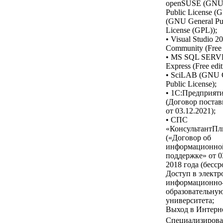
openSUSE (GNU 
Public License (G
(GNU General Pu
License (GPL));
• Visual Studio 2
Community (Free e
• MS SQL SER
Express (Free edit
• SciLAB (GNU 
Public License);
• 1С:Предприят
(Договор постав
от 03.12.2021);
• СПС
«КонсультантП
(«Договор об
информационно
поддержке» от 0
2018 года (бесср
Доступ в элект
информационно
образовательную
университета;
Выход в Интерне
Специализирова