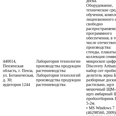
доска.
Оборудование,
технические сре
обучения, компл
лицензионного 
свободно
распространяем
программного
обеспечения, в 
числе отечестве
производства:
стенды, плакаты
коллекция семян
440014,
Лаборатория технологии
микроскоп цифр
Пензенская
производства продукции
Discovery Artisan
область, г. Пенза,
растениеводства
набор сит проби
ул. Ботаническая,
Лаборатория технологий
делитель зерна 
д. 30;
производства продукции
разборные доски
аудитория 1244
растениеводства
растильни, щуп
мешочный ЩМ-4
щуп амбарный 
пробоотборник 
5-2м.
• MS Windows 7
(46298560, 2009)