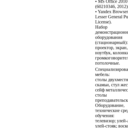
• MS Office 2010
(60210346, 2012)
• Yandex Browse
Lesser General Pu
License).
Набор
демонстрационн
оборудования
(стационарный):
проектор, экран,
ноутбук, колонк
громкоговорите
потолочные.
Специализирова
мебель:
столы двухместн
скамьи, стул же
сейф металличес
столы
преподавательск
Оборудование,
технические сре
обучения:
телевизор; улей-
улей-стояк; воск