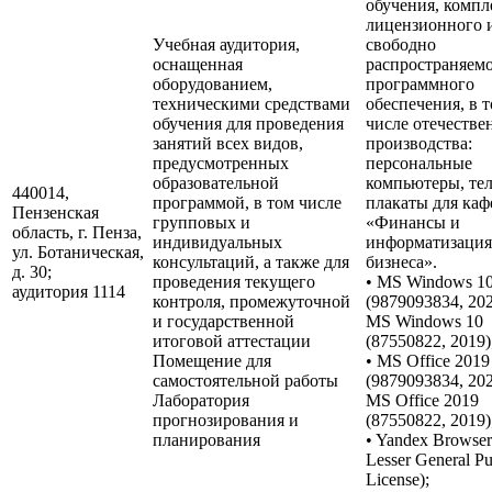
обучения, компл
лицензионного 
Учебная аудитория,
свободно
оснащенная
распространяем
оборудованием,
программного
техническими средствами
обеспечения, в 
обучения для проведения
числе отечестве
занятий всех видов,
производства:
предусмотренных
персональные
образовательной
компьютеры, тел
440014,
программой, в том числе
плакаты для ка
Пензенская
групповых и
«Финансы и
область, г. Пенза,
индивидуальных
информатизация
ул. Ботаническая,
консультаций, а также для
бизнеса».
д. 30;
проведения текущего
• MS Windows 1
аудитория 1114
контроля, промежуточной
(9879093834, 20
и государственной
MS Windows 10
итоговой аттестации
(87550822, 2019)
Помещение для
• MS Office 2019
самостоятельной работы
(9879093834, 20
Лаборатория
MS Office 2019
прогнозирования и
(87550822, 2019)
планирования
• Yandex Browse
Lesser General Pu
License);