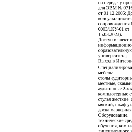
на передачу пр
для ЭВМ № 0716
от 01.12.2005; Д
консультационн
сопровождения
0003/1КУ-01 от
15.03.2023).
Доступ в элект
информационно
образовательную
университета;
Выход в Интерне
Специализирова
мебель:
столы аудиторны
местные, скамьи
аудиторные 2-х 
компьютерные с
стулья жесткие, 
мягкий, шкаф уг
доска маркерная
Оборудование,
технические сре
обучения, компл
лицензионного 