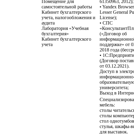
Помещение для
61350963, 2012);
самостоятельной работы
• Yandex Browse
Кабинет бухгалтерского
Lesser General Pu
учета, налогообложения и
License);
аудита
• СПС
Лаборатория «Учебная
«КонсультантП
бухгалтерия»
(«Договор об
Кабинет бухгалтерского
информационно
учета
поддержке» от 0
2018 года (бесср
• 1С:Предприят
(Договор постав
от 03.12.2021).
Доступ в элект
информационно
образовательную
университета;
Выход в Интерне
Специализирова
мебель:
столы читательс
столы компьюте
стол однотумбо
стулья, шкафы-
для выставок.