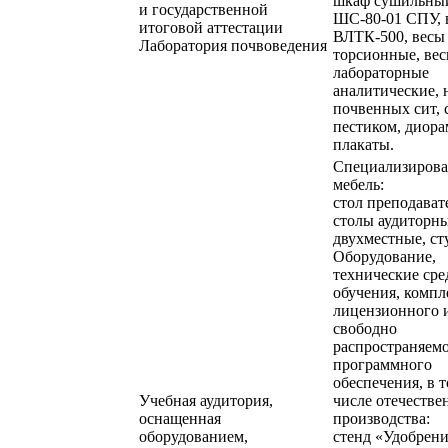
шкаф сушильны
и государственной
ШС-80-01 СПУ, 
итоговой аттестации
ВЛТК-500, весы
Лаборатория почвоведения
торсионные, ве
лабораторные
аналитические, 
почвенных сит, 
пестиком, диора
плакаты.
Специализирова
мебель:
стол преподават
столы аудиторн
двухместные, ст
Оборудование,
технические сре
обучения, компл
лицензионного 
свободно
распространяем
программного
обеспечения, в 
Учебная аудитория,
числе отечестве
оснащенная
производства:
оборудованием,
стенд «Удобрен