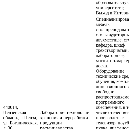
образовательную
университета;
Выход в Интерне
Специализирова
мебель:
стол преподават
столы аудиторн
двухместные, ст
кафедра, шкаф
трехстворчатый,
лабораторные,
магнитно-марке
доска.
Оборудование,
технические сре
обучения, компл
лицензионного 
свободно
распространяем
программного
440014,
обеспечения, в 
Пензенская
Лаборатория технологии
числе отечестве
область, г. Пенза,
хранения и переработки
производства:
ул. Ботаническая,
продукции
телевизор, ноутб
д. 30;
растениеводства
пурка, диафанос