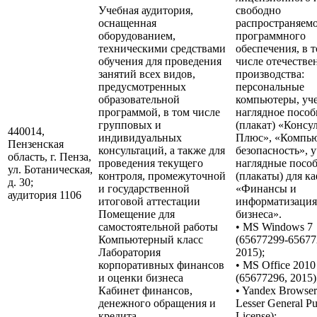
Учебная аудитория,
свободно
оснащенная
распространяем
оборудованием,
программного
техническими средствами
обеспечения, в 
обучения для проведения
числе отечестве
занятий всех видов,
производства:
предусмотренных
персональные
образовательной
компьютеры, уч
программой, в том числе
наглядное пособ
групповых и
(плакат) «Консу
440014,
индивидуальных
Плюс», «Компью
Пензенская
консультаций, а также для
безопасность», 
область, г. Пенза,
проведения текущего
наглядные посо
ул. Ботаническая,
контроля, промежуточной
(плакаты) для к
д. 30;
и государственной
«Финансы и
аудитория 1106
итоговой аттестации
информатизация
Помещение для
бизнеса».
самостоятельной работы
• MS Windows 7
Компьютерный класс
(65677299-65677
Лаборатория
2015);
корпоративных финансов
• MS Office 2010
и оценки бизнеса
(65677296, 2015)
Кабинет финансов,
• Yandex Browse
денежного обращения и
Lesser General Pu
кредита
License);