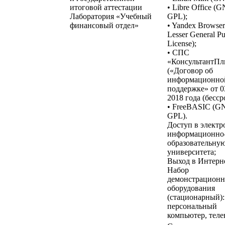
итоговой аттестации
• Libre Office (
Лаборатория «Учебный
GPL);
финансовый отдел»
• Yandex Browse
Lesser General Pu
License);
• СПС
«КонсультантП
(«Договор об
информационно
поддержке» от 0
2018 года (бесср
• FreeBASIC (G
GPL).
Доступ в элект
информационно
образовательную
университета;
Выход в Интерне
Набор
демонстрационн
оборудования
(стационарный):
персональный
компьютер, теле