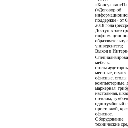
«КонсультантП
(«Договор об
информационно
поддержке» от 0
2018 года (бесср
Доступ в элект
информационно
образовательную
университета;
Выход в Интерне
Специализирова
мебель:
столы аудиторны
местные, стулья
офисные, столы
компьютерные, 
маркерная, триб
настольная, шка
стеклом, тумбочк
однотумбовый с
приставкой, кре
офисное.
Оборудование,
технические сре