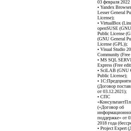
03 февраля 2022 
• Yandex Browse
Lesser General Pu
License);
• VirtualBox (Lin
openSUSE (GNU 
Public License (G
(GNU General Pu
License (GPL));
• Visual Studio 2
Community (Free e
• MS SQL SER
Express (Free edit
• SciLAB (GNU 
Public License);
• 1С:Предприят
(Договор постав
от 03.12.2021);
• СПС
«КонсультантП
(«Договор об
информационно
поддержке» от 0
2018 года (бесср
• Project Expert 