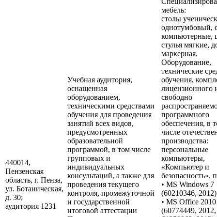
Специализирова
мебель:
столы ученическ
однотумбовый, 
компьютерные, 
стулья мягкие, д
маркерная.
Оборудование,
технические сре
Учебная аудитория,
обучения, компл
оснащенная
лицензионного 
оборудованием,
свободно
техническими средствами
распространяем
обучения для проведения
программного
занятий всех видов,
обеспечения, в 
предусмотренных
числе отечестве
образовательной
производства:
программой, в том числе
персональные
групповых и
компьютеры,
440014,
индивидуальных
«Компьютер и
Пензенская
консультаций, а также для
безопасность», 
область, г. Пенза,
проведения текущего
• MS Windows 7
ул. Ботаническая,
контроля, промежуточной
(60210346, 2012)
д. 30;
и государственной
• MS Office 2010
аудитория 1231
итоговой аттестации
(60774449, 2012,