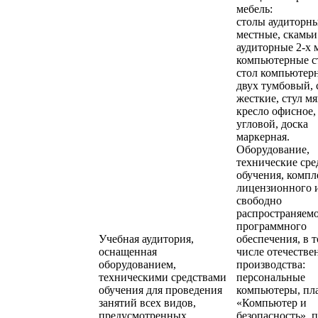
мебель:
столы аудиторны
местные, скамьи
аудиторные 2-х 
компьютерные с
стол компьютер
двух тумбовый, 
жесткие, стул м
кресло офисное,
угловой, доска
маркерная.
Оборудование,
технические сре
обучения, компл
лицензионного 
свободно
распространяем
программного
Учебная аудитория,
обеспечения, в 
оснащенная
числе отечестве
оборудованием,
производства:
техническими средствами
персональные
обучения для проведения
компьютеры, пл
занятий всех видов,
«Компьютер и
предусмотренных
безопасность», 