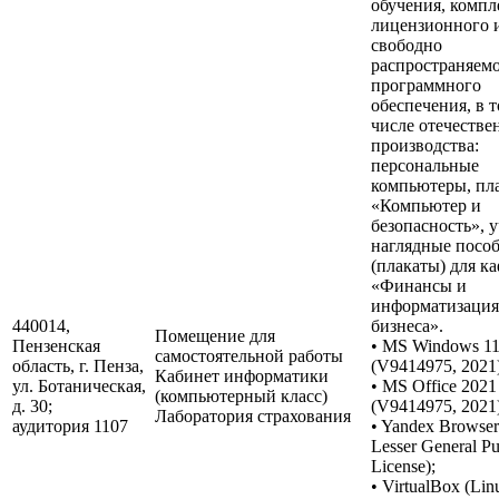
обучения, компл
лицензионного 
свободно
распространяем
программного
обеспечения, в 
числе отечестве
производства:
персональные
компьютеры, пл
«Компьютер и
безопасность», 
наглядные посо
(плакаты) для к
«Финансы и
информатизация
440014,
бизнеса».
Помещение для
Пензенская
• MS Windows 1
самостоятельной работы
область, г. Пенза,
(V9414975, 2021)
Кабинет информатики
ул. Ботаническая,
• MS Office 2021
(компьютерный класс)
д. 30;
(V9414975, 2021)
Лаборатория страхования
аудитория 1107
• Yandex Browse
Lesser General Pu
License);
• VirtualBox (Lin