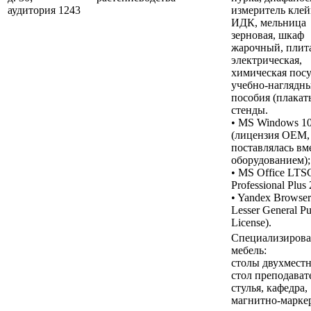
аудитория 1243
измеритель кле
ИДК, мельница
зерновая, шкаф
жарочный, плит
электрическая,
химическая посу
учебно-наглядн
пособия (плакат
стенды.
• MS Windows 1
(лицензия OEM,
поставлялась вм
оборудованием);
• MS Office LTS
Professional Plus
• Yandex Browse
Lesser General Pu
License).
Специализирова
мебель:
столы двухместн
стол преподават
стулья, кафедра,
магнитно-марке