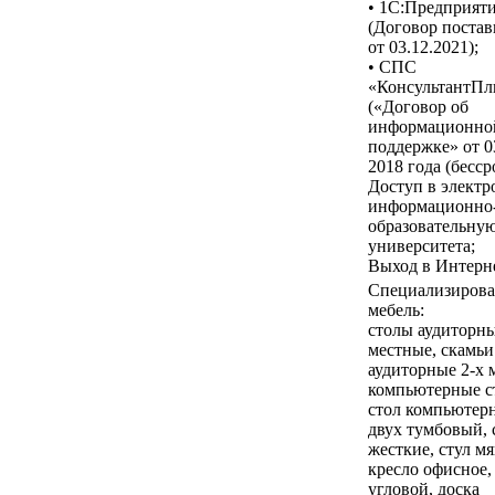
• 1С:Предприят
(Договор постав
от 03.12.2021);
• СПС
«КонсультантП
(«Договор об
информационно
поддержке» от 0
2018 года (бесср
Доступ в элект
информационно
образовательную
университета;
Выход в Интерне
Специализирова
мебель:
столы аудиторны
местные, скамьи
аудиторные 2-х 
компьютерные с
стол компьютер
двух тумбовый, 
жесткие, стул м
кресло офисное,
угловой, доска