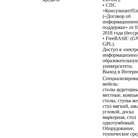
• СПС
«КонсультантП
(«Договор об
информационно
поддержке» от 0
2018 года (бесср
• FreeBASIC (G
GPL).
Доступ в элект
информационно
образовательную
университета;
Выход в Интерне
Специализирова
мебель:
столы аудиторны
местные, компь
столы, стулья же
стул мягкий, шк
угловой, доска
маркерная, стол
однотумбовый.
Оборудование,
технические сре