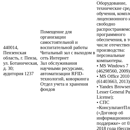
Оборудование,
технические сре
обучения, компл
лицензионного 
свободно
распространяем
Помещение для
программного
организации
обеспечения, в 
самостоятельной и
числе отечестве
440014,
воспитательной работы
производства:
Пензенская
Читальный зал с выходом в
персональные
область, г. Пенза,
сеть Интернет
компьютеры.
ул. Ботаническая,
Зал обслуживания
• MS Windows 7
д. 30;
научными ресурсами,
(46298560, 2009)
аудитория 1237
автоматизации RFID-
• MS Office 2010
технологий, коворкинга
(61403663, 2013)
Отдел учета и хранения
• Yandex Browse
фондов
Lesser General Pu
License);
• СПС
«КонсультантП
(«Договор об
информационно
поддержке» от 0
2018 года (бесср