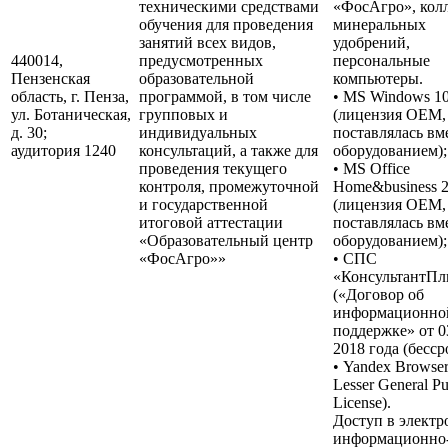
техническими средствами
«ФосАгро», кол
обучения для проведения
минеральных
занятий всех видов,
удобрений,
440014,
предусмотренных
персональные
Пензенская
образовательной
компьютеры.
область, г. Пенза,
программой, в том числе
• MS Windows 1
ул. Ботаническая,
групповых и
(лицензия OEM,
д. 30;
индивидуальных
поставлялась вм
аудитория 1240
консультаций, а также для
оборудованием);
проведения текущего
• MS Office
контроля, промежуточной
Home&business 
и государственной
(лицензия OEM,
итоговой аттестации
поставлялась вм
«Образовательный центр
оборудованием);
«ФосАгро»»
• СПС
«КонсультантП
(«Договор об
информационно
поддержке» от 0
2018 года (бесср
• Yandex Browse
Lesser General Pu
License).
Доступ в элект
информационно