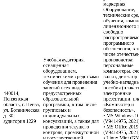
маркерная.
Оборудование,
технические сре
обучения, компл
лицензионного 
свободно
распространяем
программного
обеспечения, в 
числе отечестве
Учебная аудитория,
производства:
оснащенная
персональные
оборудованием,
компьютеры, сч
техническими средствами
валют, детектор 
обучения для проведения
учебно-наглядн
занятий всех видов,
пособия (плакат
440014,
предусмотренных
электронные
Пензенская
образовательной
презентации, пл
область, г. Пенза,
программой, в том числе
«Компьютер и
ул. Ботаническая,
групповых и
безопасность».
д. 30;
индивидуальных
• MS Windows 1
аудитория 1229
консультаций, а также для
(V9414975, 2021)
проведения текущего
• MS Office 2019
контроля, промежуточной
(V9414975, 2021)
и государственной
• Linux Mint (G