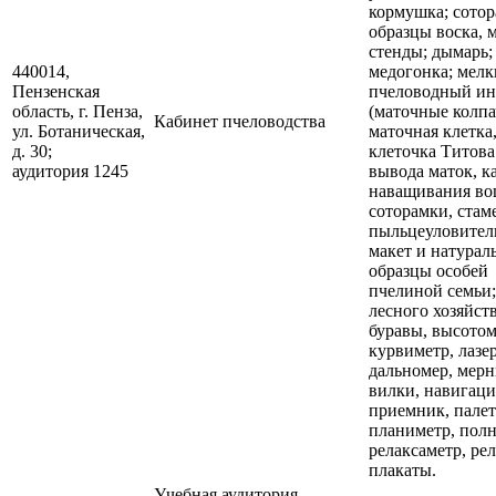
кормушка; сотор
образцы воска, м
стенды; дымарь;
440014,
медогонка; мел
Пензенская
пчеловодный ин
область, г. Пенза,
(маточные колпа
Кабинет пчеловодства
ул. Ботаническая,
маточная клетка
д. 30;
клеточка Титова
аудитория 1245
вывода маток, к
наващивания в
соторамки, стам
пыльцеуловитель
макет и натурал
образцы особей
пчелиной семьи;
лесного хозяйств
буравы, высото
курвиметр, лаз
дальномер, мер
вилки, навигац
приемник, палет
планиметр, полн
релаксаметр, рел
плакаты.
Учебная аудитория,