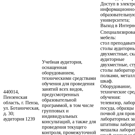
Доступ в элект
информационно
образовательную
университета;
Выход в Интерне
Специализирова
мебель:
стол преподават
столы аудиторн
двухместные, ск
аудиторные
Учебная аудитория,
двухместные, ст
оснащенная
столы лаборатор
оборудованием,
полками, метал
техническими средствами
шкаф.
обучения для проведения
Оборудование,
занятий всех видов,
440014,
технические сре
предусмотренных
Пензенская
обучения:
образовательной
область, г. Пенза,
телевизор, лабо
программой, в том числе
ул. Ботаническая,
посуда, образцы 
групповых и
д. 30;
почвой для пров
индивидуальных
аудитория 1239
лабораторных за
консультаций, а также для
штативы лабора
проведения текущего
мешалка лаборат
контроля, промежуточной