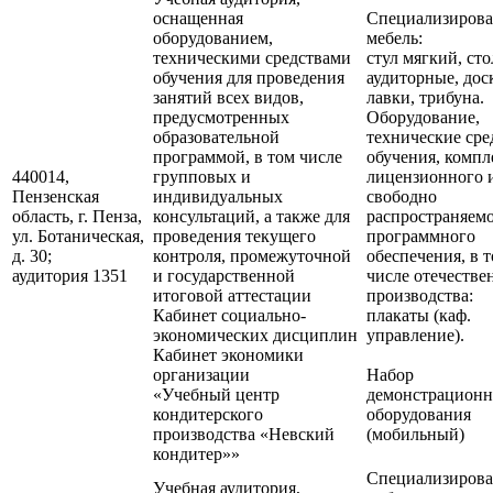
оснащенная
Специализирова
оборудованием,
мебель:
техническими средствами
стул мягкий, ст
обучения для проведения
аудиторные, дос
занятий всех видов,
лавки, трибуна.
предусмотренных
Оборудование,
образовательной
технические сре
программой, в том числе
обучения, компл
440014,
групповых и
лицензионного 
Пензенская
индивидуальных
свободно
область, г. Пенза,
консультаций, а также для
распространяем
ул. Ботаническая,
проведения текущего
программного
д. 30;
контроля, промежуточной
обеспечения, в 
аудитория 1351
и государственной
числе отечестве
итоговой аттестации
производства:
Кабинет социально-
плакаты (каф.
экономических дисциплин
управление).
Кабинет экономики
организации
Набор
«Учебный центр
демонстрационн
кондитерского
оборудования
производства «Невский
(мобильный)
кондитер»»
Специализирова
Учебная аудитория,