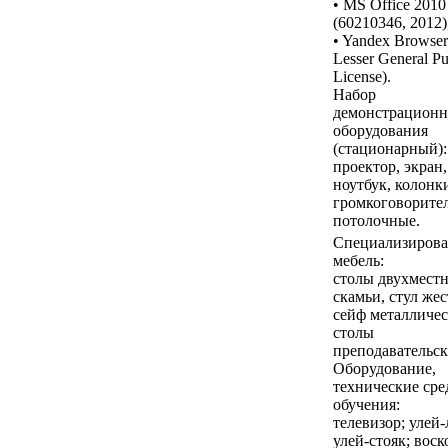
• MS Office 2010
(60210346, 2012)
• Yandex Browse
Lesser General Pu
License).
Набор
демонстрационн
оборудования
(стационарный):
проектор, экран,
ноутбук, колонк
громкоговорите
потолочные.
Специализирова
мебель:
столы двухместн
скамьи, стул же
сейф металличес
столы
преподавательск
Оборудование,
технические сре
обучения:
телевизор; улей-
улей-стояк; воск