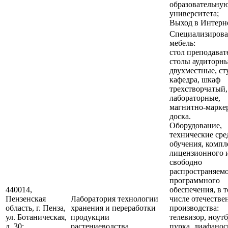
образовательную
университета;
Выход в Интерне
Специализирова
мебель:
стол преподават
столы аудиторн
двухместные, ст
кафедра, шкаф
трехстворчатый,
лабораторные,
магнитно-марке
доска.
Оборудование,
технические сре
обучения, компл
лицензионного 
свободно
распространяем
программного
440014,
обеспечения, в 
Пензенская
Лаборатория технологии
числе отечестве
область, г. Пенза,
хранения и переработки
производства:
ул. Ботаническая,
продукции
телевизор, ноутб
д. 30;
растениеводства
пурка, диафанос