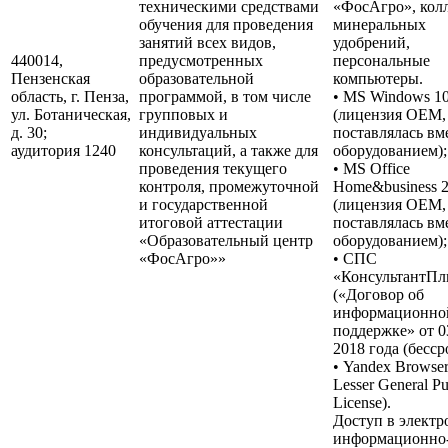
техническими средствами
«ФосАгро», кол
обучения для проведения
минеральных
занятий всех видов,
удобрений,
440014,
предусмотренных
персональные
Пензенская
образовательной
компьютеры.
область, г. Пенза,
программой, в том числе
• MS Windows 1
ул. Ботаническая,
групповых и
(лицензия OEM,
д. 30;
индивидуальных
поставлялась вм
аудитория 1240
консультаций, а также для
оборудованием);
проведения текущего
• MS Office
контроля, промежуточной
Home&business 
и государственной
(лицензия OEM,
итоговой аттестации
поставлялась вм
«Образовательный центр
оборудованием);
«ФосАгро»»
• СПС
«КонсультантП
(«Договор об
информационно
поддержке» от 0
2018 года (бесср
• Yandex Browse
Lesser General Pu
License).
Доступ в элект
информационно