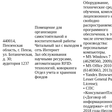
Оборудование,
технические сре
обучения, компл
лицензионного 
свободно
распространяем
Помещение для
программного
организации
обеспечения, в 
самостоятельной и
числе отечестве
440014,
воспитательной работы
производства:
Пензенская
Читальный зал с выходом в
персональные
область, г. Пенза,
сеть Интернет
компьютеры.
ул. Ботаническая,
Зал обслуживания
• MS Windows 7
д. 30;
научными ресурсами,
(46298560, 2009)
аудитория 1237
автоматизации RFID-
• MS Office 2010
технологий, коворкинга
(61403663, 2013)
Отдел учета и хранения
• Yandex Browse
фондов
Lesser General Pu
License);
• СПС
«КонсультантП
(«Договор об
информационно
поддержке» от 0
2018 года (бесср