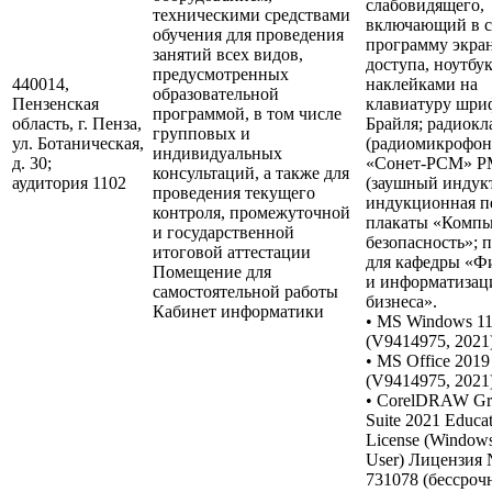
слабовидящего,
техническими средствами
включающий в с
обучения для проведения
программу экра
занятий всех видов,
доступа, ноутбук
предусмотренных
440014,
наклейками на
образовательной
Пензенская
клавиатуру шри
программой, в том числе
область, г. Пенза,
Брайля; радиокл
групповых и
ул. Ботаническая,
(радиомикрофон
индивидуальных
д. 30;
«Сонет-РСМ» Р
консультаций, а также для
аудитория 1102
(заушный индук
проведения текущего
индукционная пе
контроля, промежуточной
плакаты «Компь
и государственной
безопасность»; 
итоговой аттестации
для кафедры «Ф
Помещение для
и информатизац
самостоятельной работы
бизнеса».
Кабинет информатики
• MS Windows 1
(V9414975, 2021)
• MS Office 2019
(V9414975, 2021)
• CorelDRAW Gr
Suite 2021 Educa
License (Windows)
User) Лицензия
731078 (бессрочн