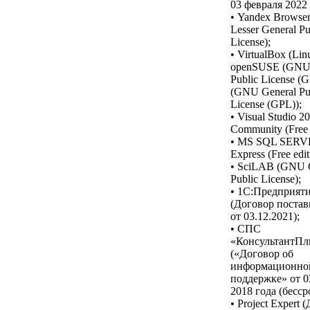
03 февраля 2022 
• Yandex Browse
Lesser General Pu
License);
• VirtualBox (Lin
openSUSE (GNU 
Public License (G
(GNU General Pu
License (GPL));
• Visual Studio 2
Community (Free e
• MS SQL SER
Express (Free edit
• SciLAB (GNU 
Public License);
• 1С:Предприят
(Договор постав
от 03.12.2021);
• СПС
«КонсультантП
(«Договор об
информационно
поддержке» от 0
2018 года (бесср
• Project Expert 