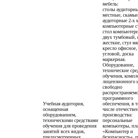
мебель:
столы аудиторны
местные, скамьи
аудиторные 2-х 
компьютерные с
стол компьютер
двух тумбовый, 
жесткие, стул м
кресло офисное,
угловой, доска
маркерная.
Оборудование,
технические сре
обучения, компл
лицензионного 
свободно
распространяем
программного
Учебная аудитория,
обеспечения, в 
оснащенная
числе отечестве
оборудованием,
производства:
техническими средствами
персональные
обучения для проведения
компьютеры, пл
занятий всех видов,
«Компьютер и
предусмотренных
безопасность», 