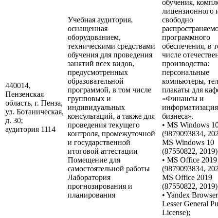
обучения, компл
лицензионного 
Учебная аудитория,
свободно
оснащенная
распространяем
оборудованием,
программного
техническими средствами
обеспечения, в 
обучения для проведения
числе отечестве
занятий всех видов,
производства:
предусмотренных
персональные
образовательной
компьютеры, тел
440014,
программой, в том числе
плакаты для ка
Пензенская
групповых и
«Финансы и
область, г. Пенза,
индивидуальных
информатизация
ул. Ботаническая,
консультаций, а также для
бизнеса».
д. 30;
проведения текущего
• MS Windows 1
аудитория 1114
контроля, промежуточной
(9879093834, 20
и государственной
MS Windows 10
итоговой аттестации
(87550822, 2019)
Помещение для
• MS Office 2019
самостоятельной работы
(9879093834, 20
Лаборатория
MS Office 2019
прогнозирования и
(87550822, 2019)
планирования
• Yandex Browse
Lesser General Pu
License);