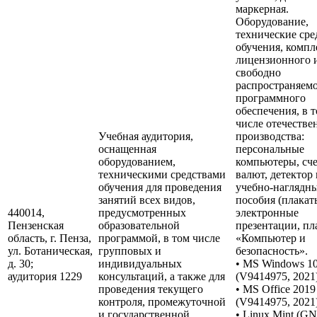
маркерная.
Оборудование,
технические сре
обучения, компл
лицензионного 
свободно
распространяем
программного
обеспечения, в 
числе отечестве
Учебная аудитория,
производства:
оснащенная
персональные
оборудованием,
компьютеры, сч
техническими средствами
валют, детектор 
обучения для проведения
учебно-наглядн
занятий всех видов,
пособия (плакат
440014,
предусмотренных
электронные
Пензенская
образовательной
презентации, пл
область, г. Пенза,
программой, в том числе
«Компьютер и
ул. Ботаническая,
групповых и
безопасность».
д. 30;
индивидуальных
• MS Windows 1
аудитория 1229
консультаций, а также для
(V9414975, 2021)
проведения текущего
• MS Office 2019
контроля, промежуточной
(V9414975, 2021)
и государственной
• Linux Mint (G