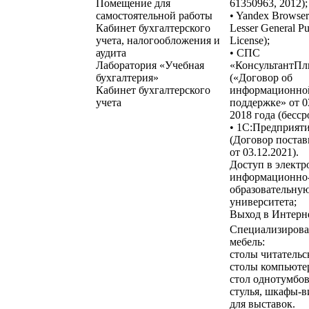
Помещение для
61350963, 2012);
самостоятельной работы
• Yandex Browse
Кабинет бухгалтерского
Lesser General Pu
учета, налогообложения и
License);
аудита
• СПС
Лаборатория «Учебная
«КонсультантП
бухгалтерия»
(«Договор об
Кабинет бухгалтерского
информационно
учета
поддержке» от 0
2018 года (бесср
• 1С:Предприят
(Договор постав
от 03.12.2021).
Доступ в элект
информационно
образовательную
университета;
Выход в Интерне
Специализирова
мебель:
столы читательс
столы компьюте
стол однотумбо
стулья, шкафы-
для выставок.