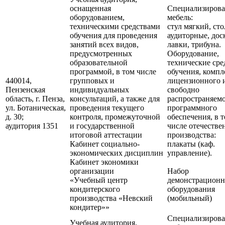
оснащенная
Специализирова
оборудованием,
мебель:
техническими средствами
стул мягкий, ст
обучения для проведения
аудиторные, дос
занятий всех видов,
лавки, трибуна.
предусмотренных
Оборудование,
образовательной
технические сре
программой, в том числе
обучения, компл
440014,
групповых и
лицензионного 
Пензенская
индивидуальных
свободно
область, г. Пенза,
консультаций, а также для
распространяем
ул. Ботаническая,
проведения текущего
программного
д. 30;
контроля, промежуточной
обеспечения, в 
аудитория 1351
и государственной
числе отечестве
итоговой аттестации
производства:
Кабинет социально-
плакаты (каф.
экономических дисциплин
управление).
Кабинет экономики
организации
Набор
«Учебный центр
демонстрационн
кондитерского
оборудования
производства «Невский
(мобильный)
кондитер»»
Специализирова
Учебная аудитория,