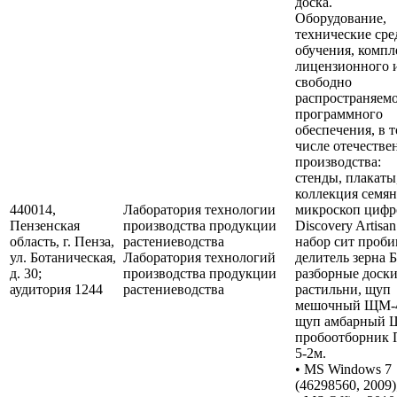
доска.
Оборудование,
технические сре
обучения, компл
лицензионного 
свободно
распространяем
программного
обеспечения, в 
числе отечестве
производства:
стенды, плакаты
коллекция семян
440014,
Лаборатория технологии
микроскоп цифр
Пензенская
производства продукции
Discovery Artisan
область, г. Пенза,
растениеводства
набор сит проби
ул. Ботаническая,
Лаборатория технологий
делитель зерна 
д. 30;
производства продукции
разборные доски
аудитория 1244
растениеводства
растильни, щуп
мешочный ЩМ-4
щуп амбарный 
пробоотборник 
5-2м.
• MS Windows 7
(46298560, 2009)