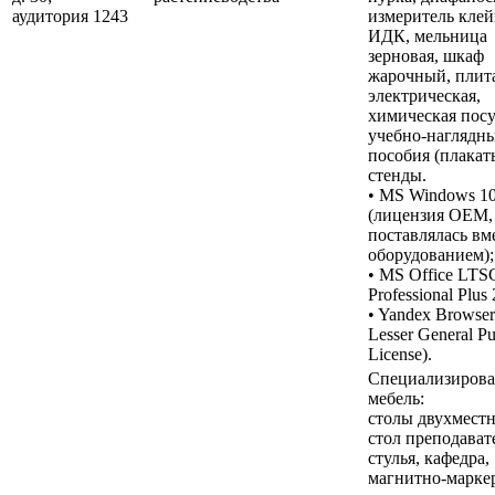
аудитория 1243
измеритель кле
ИДК, мельница
зерновая, шкаф
жарочный, плит
электрическая,
химическая посу
учебно-наглядн
пособия (плакат
стенды.
• MS Windows 1
(лицензия OEM,
поставлялась вм
оборудованием);
• MS Office LTS
Professional Plus
• Yandex Browse
Lesser General Pu
License).
Специализирова
мебель:
столы двухместн
стол преподават
стулья, кафедра,
магнитно-марке