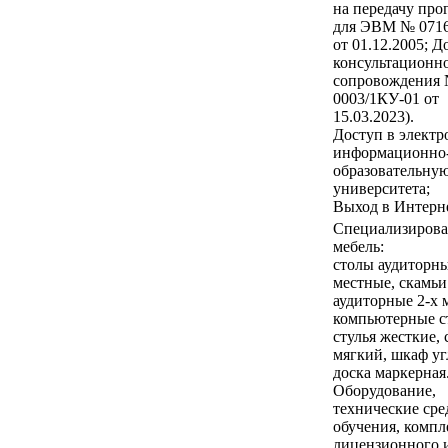
на передачу пр
для ЭВМ № 0716
от 01.12.2005; Д
консультационн
сопровождения
0003/1КУ-01 от
15.03.2023).
Доступ в элект
информационно
образовательную
университета;
Выход в Интерне
Специализирова
мебель:
столы аудиторны
местные, скамьи
аудиторные 2-х 
компьютерные с
стулья жесткие, 
мягкий, шкаф уг
доска маркерная
Оборудование,
технические сре
обучения, компл
лицензионного 