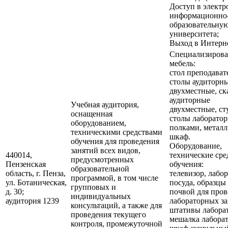
Доступ в элект
информационно
образовательную
университета;
Выход в Интерне
Специализирова
мебель:
стол преподават
столы аудиторн
двухместные, ск
аудиторные
Учебная аудитория,
двухместные, ст
оснащенная
столы лаборатор
оборудованием,
полками, метал
техническими средствами
шкаф.
обучения для проведения
Оборудование,
занятий всех видов,
440014,
технические сре
предусмотренных
Пензенская
обучения:
образовательной
область, г. Пенза,
телевизор, лабо
программой, в том числе
ул. Ботаническая,
посуда, образцы 
групповых и
д. 30;
почвой для пров
индивидуальных
аудитория 1239
лабораторных за
консультаций, а также для
штативы лабора
проведения текущего
мешалка лаборат
контроля, промежуточной