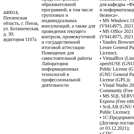
образовательной
для кафедры «Ф
программой, в том числе
и информатизац
440014,
групповых и
бизнеса».
Пензенская
индивидуальных
• MS Windows 1
область, г. Пенза,
консультаций, а также для
(V9414975, 2021)
ул. Ботаническая,
проведения текущего
• MS Office 2021
д. 30;
контроля, промежуточной
(V9414975, 2021)
аудитория 1107a
и государственной
• Yandex Browse
итоговой аттестации
Lesser General Pu
Помещение для
License);
самостоятельной работы
• VirtualBox (Lin
Лаборатория
openSUSE (GNU 
информационных
Public License (G
технологий в
(GNU General Pu
профессиональной
License (GPL));
деятельности
• Visual Studio 2
Community (Free e
• MS SQL SER
Express (Free edit
• SciLAB (GNU 
Public License);
• 1С:Предприят
(Договор постав
от 03.12.2021);
• СПС