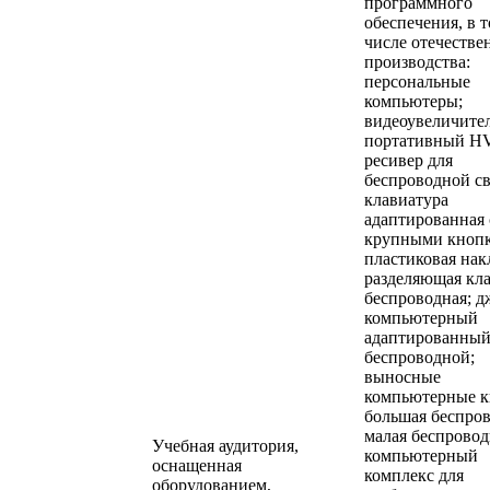
программного
обеспечения, в 
числе отечестве
производства:
персональные
компьютеры;
видеоувеличите
портативный H
ресивер для
беспроводной св
клавиатура
адаптированная 
крупными кноп
пластиковая нак
разделяющая кл
беспроводная; 
компьютерный
адаптированны
беспроводной;
выносные
компьютерные к
большая беспров
малая беспровод
Учебная аудитория,
компьютерный
оснащенная
комплекс для
оборудованием,