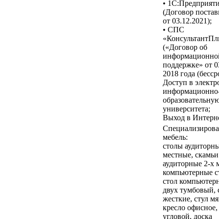
• 1С:Предприят
(Договор постав
от 03.12.2021);
• СПС
«КонсультантП
(«Договор об
информационно
поддержке» от 0
2018 года (бесср
Доступ в элект
информационно
образовательную
университета;
Выход в Интерне
Специализирова
мебель:
столы аудиторны
местные, скамьи
аудиторные 2-х 
компьютерные с
стол компьютер
двух тумбовый, 
жесткие, стул м
кресло офисное,
угловой, доска