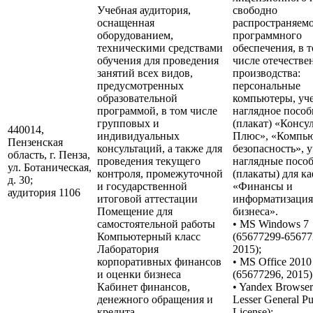
Учебная аудитория,
свободно
оснащенная
распространяем
оборудованием,
программного
техническими средствами
обеспечения, в 
обучения для проведения
числе отечестве
занятий всех видов,
производства:
предусмотренных
персональные
образовательной
компьютеры, уч
программой, в том числе
наглядное пособ
групповых и
(плакат) «Консу
440014,
индивидуальных
Плюс», «Компью
Пензенская
консультаций, а также для
безопасность», 
область, г. Пенза,
проведения текущего
наглядные посо
ул. Ботаническая,
контроля, промежуточной
(плакаты) для к
д. 30;
и государственной
«Финансы и
аудитория 1106
итоговой аттестации
информатизация
Помещение для
бизнеса».
самостоятельной работы
• MS Windows 7
Компьютерный класс
(65677299-65677
Лаборатория
2015);
корпоративных финансов
• MS Office 2010
и оценки бизнеса
(65677296, 2015)
Кабинет финансов,
• Yandex Browse
денежного обращения и
Lesser General Pu
кредита
License);