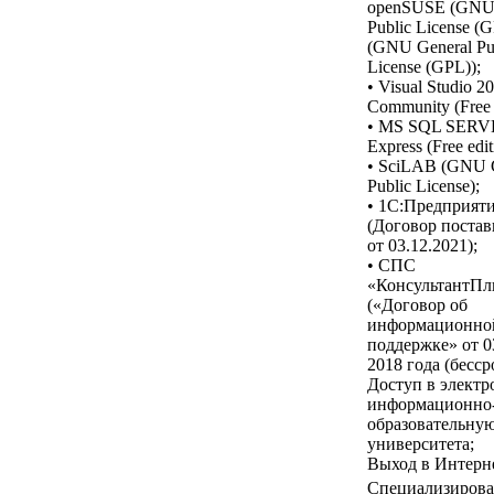
openSUSE (GNU 
Public License (G
(GNU General Pu
License (GPL));
• Visual Studio 2
Community (Free e
• MS SQL SER
Express (Free edit
• SciLAB (GNU 
Public License);
• 1С:Предприят
(Договор постав
от 03.12.2021);
• СПС
«КонсультантП
(«Договор об
информационно
поддержке» от 0
2018 года (бесср
Доступ в элект
информационно
образовательную
университета;
Выход в Интерне
Специализирова