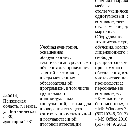
Специализирова
мебель:
столы ученическ
однотумбовый, 
компьютерные, 
стулья мягкие, д
маркерная.
Оборудование,
технические сре
Учебная аудитория,
обучения, компл
оснащенная
лицензионного 
оборудованием,
свободно
техническими средствами
распространяем
обучения для проведения
программного
занятий всех видов,
обеспечения, в 
предусмотренных
числе отечестве
образовательной
производства:
программой, в том числе
персональные
групповых и
компьютеры,
440014,
индивидуальных
«Компьютер и
Пензенская
консультаций, а также для
безопасность», 
область, г. Пенза,
проведения текущего
• MS Windows 7
ул. Ботаническая,
контроля, промежуточной
(60210346, 2012)
д. 30;
и государственной
• MS Office 2010
аудитория 1231
итоговой аттестации
(60774449, 2012,