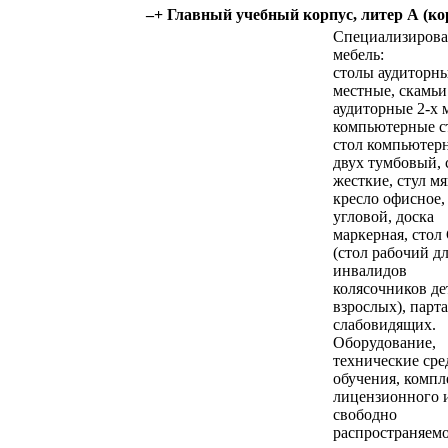
–
+
Главный учебный корпус, литер А (ко
Специализирова
мебель:
столы аудиторны
местные, скамьи
аудиторные 2-х 
компьютерные с
стол компьютер
двух тумбовый, 
жесткие, стул м
кресло офисное,
угловой, доска
маркерная, стол
(стол рабочий д
инвалидов
колясочников де
взрослых), парта
слабовидящих.
Оборудование,
технические сре
обучения, компл
лицензионного 
свободно
распространяем