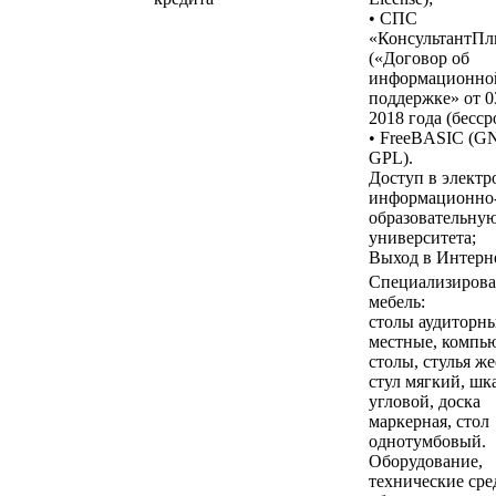
• СПС
«КонсультантП
(«Договор об
информационно
поддержке» от 0
2018 года (бесср
• FreeBASIC (G
GPL).
Доступ в элект
информационно
образовательную
университета;
Выход в Интерне
Специализирова
мебель:
столы аудиторны
местные, компь
столы, стулья же
стул мягкий, шк
угловой, доска
маркерная, стол
однотумбовый.
Оборудование,
технические сре