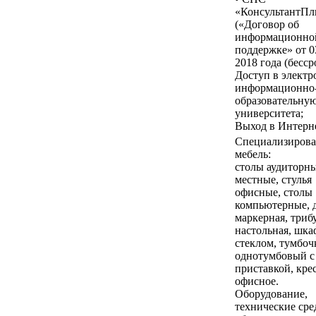
«КонсультантП
(«Договор об
информационно
поддержке» от 0
2018 года (бесср
Доступ в элект
информационно
образовательную
университета;
Выход в Интерне
Специализирова
мебель:
столы аудиторны
местные, стулья
офисные, столы
компьютерные, 
маркерная, триб
настольная, шка
стеклом, тумбочк
однотумбовый с
приставкой, кре
офисное.
Оборудование,
технические сре