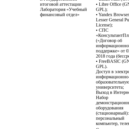
итоговой аттестации
• Libre Office (
Лаборатория «Учебный
GPL);
финансовый отдел»
• Yandex Browse
Lesser General Pu
License);
• СПС
«КонсультантП
(«Договор об
информационно
поддержке» от 0
2018 года (бесср
• FreeBASIC (G
GPL).
Доступ в элект
информационно
образовательную
университета;
Выход в Интерне
Набор
демонстрационн
оборудования
(стационарный):
персональный
компьютер, теле