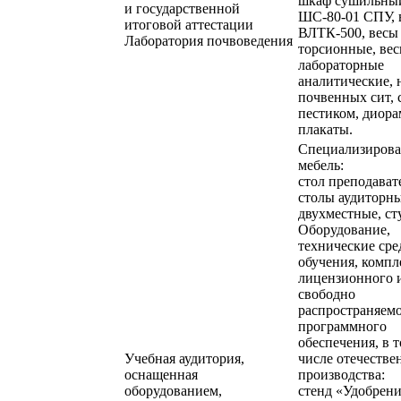
шкаф сушильны
и государственной
ШС-80-01 СПУ, 
итоговой аттестации
ВЛТК-500, весы
Лаборатория почвоведения
торсионные, ве
лабораторные
аналитические, 
почвенных сит, 
пестиком, диора
плакаты.
Специализирова
мебель:
стол преподават
столы аудиторн
двухместные, ст
Оборудование,
технические сре
обучения, компл
лицензионного 
свободно
распространяем
программного
обеспечения, в 
Учебная аудитория,
числе отечестве
оснащенная
производства:
оборудованием,
стенд «Удобрен