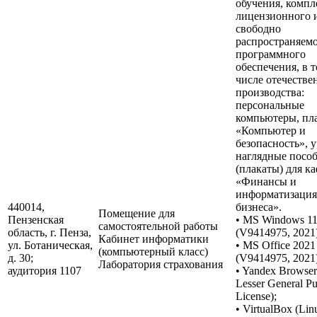
обучения, компл
лицензионного 
свободно
распространяем
программного
обеспечения, в 
числе отечестве
производства:
персональные
компьютеры, пл
«Компьютер и
безопасность», 
наглядные посо
(плакаты) для к
«Финансы и
информатизация
440014,
бизнеса».
Помещение для
Пензенская
• MS Windows 1
самостоятельной работы
область, г. Пенза,
(V9414975, 2021)
Кабинет информатики
ул. Ботаническая,
• MS Office 2021
(компьютерный класс)
д. 30;
(V9414975, 2021)
Лаборатория страхования
аудитория 1107
• Yandex Browse
Lesser General Pu
License);
• VirtualBox (Lin