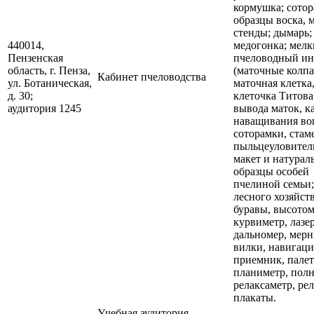
кормушка; сотор
образцы воска, м
стенды; дымарь;
440014,
медогонка; мел
Пензенская
пчеловодный ин
область, г. Пенза,
(маточные колпа
Кабинет пчеловодства
ул. Ботаническая,
маточная клетка
д. 30;
клеточка Титова
аудитория 1245
вывода маток, к
наващивания в
соторамки, стам
пыльцеуловитель
макет и натурал
образцы особей
пчелиной семьи;
лесного хозяйств
буравы, высото
курвиметр, лаз
дальномер, мер
вилки, навигац
приемник, палет
планиметр, полн
релаксаметр, рел
плакаты.
Учебная аудитория,