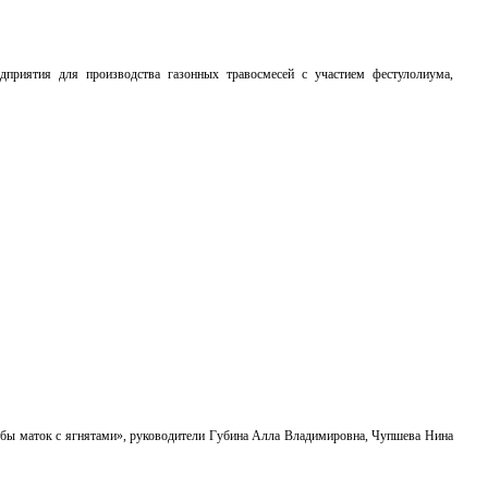
дприятия для производства газонных травосмесей с участием фестулолиума,
ьбы маток с ягнятами», руководители Губина Алла Владимировна, Чупшева Нина