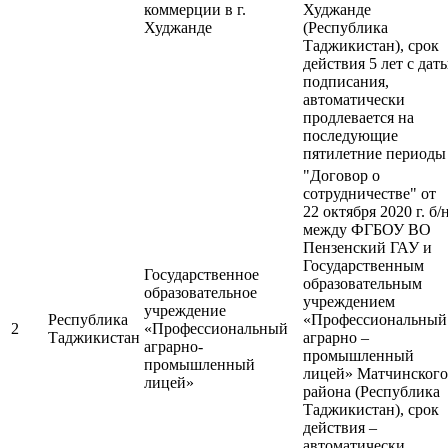
коммерции в г.
Худжанде
Худжанде
(Республика
Таджикистан), срок
действия 5 лет с дат
подписания,
автоматически
продлевается на
последующие
пятилетние периоды
"Договор о
сотрудничестве" от
22 октября 2020 г. б/
между ФГБОУ ВО
Пензенский ГАУ и
Государственным
Государственное
образовательным
образовательное
учреждением
учреждение
Республика
«Профессиональный
2
«Профессиональный
Таджикистан
аграрно –
аграрно-
промышленный
промышленный
лицей» Матчинского
лицей»
района (Республика
Таджикистан), срок
действия –
автоматически