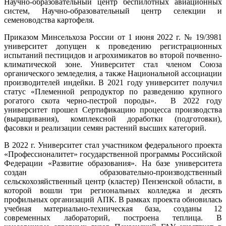
Научно-образовательный центр беспилотных авиационных
систем, Научно-образовательный центр селекции и
семеноводства картофеля.
Приказом Минсельхоза России от 1 июня 2022 г. № 19/3981
университет допущен к проведению регистрационных
испытаний пестицидов и агрохимикатов во второй почвенно-
климатической зоне. Университет стал членом Союза
органического земледелия, а также Национальной ассоциации
производителей индейки. В 2021 году университет получил
статус «Племенной репродуктор по разведению крупного
рогатого скота черно-пестрой породы». В 2022 году
университет прошел Сертификацию процесса производства
(выращивания), комплексной доработки (подготовки),
фасовки и реализации семян растений высших категорий.
В 2022 г. Университет стал участником федерального проекта
«Профессионалитет» государственной программы Российской
Федерации «Развитие образования». На базе университета
создан образовательно-производственный
сельскохозяйственный центр (кластер) Пензенской области, в
которой вошли три региональных колледжа и десять
профильных организаций АПК. В рамках проекта обновилась
учебная материально-техническая база, созданы 12
современных лабораторий, построена теплица. В