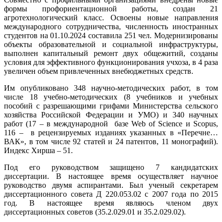
формы профориентационной работы, создан 21
агротехнологический класс. Освоены новые направления
международного сотрудничества, численность иностранных
студентов на 01.10.2024 составила 251 чел. Модернизированы
объекты образовательной и социальной инфраструктуры,
выполнен капитальный ремонт двух общежитий, созданы
условия для эффективного функционирования учхоза, в 4 раза
увеличен объем привлеченных внебюджетных средств.
Им опубликовано 348 научно-методических работ, в том
числе 18 учебно-методических (8 учебников и учебных
пособий с разрешающими грифами Министерства сельского
хозяйства Российской Федерации и УМО) и 340 научных
работ (17 – в международной базе Web of Science и Scopus,
116 – в рецензируемых изданиях указанных в «Перечне…
ВАК», в том числе 92 статей и 24 патентов, 11 монографий).
Индекс Хирша – 51.
Под его руководством защищено 7 кандидатских
диссертации. В настоящее время осуществляет научное
руководство двумя аспирантами. Был ученый секретарем
диссертационного совета Д 220.053.02 с 2007 года по 2015
год. В настоящее время являюсь членом двух
диссертационных советов (35.2.029.01 и 35.2.029.02).