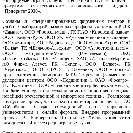
консорциуме аграрных вузов Пензенский ГАУ участвует в
программе стратегического академического лидерства
«Приоритет 2030».
Созданы 28 специализированных фирменных центров и
учебных лабораторий различных профильных компаний (ГК
«Дамате», ООО «Ростсельмаш», ГК ПАО «Кировский завод»,
ООО «КивоньРус», ООО УК «Русская молочная компания»,
ООО «Биокор», АО «Радиозавод», ООО «Пегас-Агро», ООО
«Бенза», ТК «Щелково-Агрохим», ООО «Агростройинвест»,
ООО «ПодшипникМаш» (Гомсельмаш), ОАО
«Россельхозбанк», ГК «Сюкден», ЗАО «АгросоюзМаркет»,
АО Фирма Август, ГК «Gerion», ООО «Белкор», ГК
«Черкизово», ООО «ДРСУ» г. Каменка», ООО «Торгово-
производственная компания МТЗ-Татарстан» (совместно с
дилерским центром ООО «Подшипник»), ОАО «Фосагро»,
ГК «Континент», ООО «Невский кондитер Белинский» и др.).
На базе университета создана демонстрационная площадка
новейшей отечественной и импортной техники. Реализован
кампусный проект, часть средств на который выделил ПАО
«Сбербанк». Создан ситуационый центр управления
университетом в онлайн формате. Внедрен программный
продукт 1С Университет. По индексу Хирша университет
находится на 4 месте среди аграрных вузов.
Совместно с профильными организациями внедрены новые