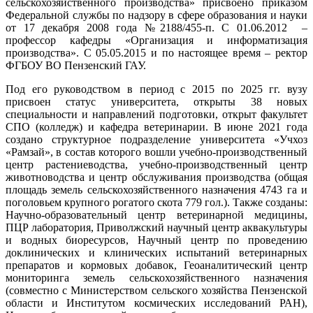
сельскохозяйственного производства» присвоено приказом
Федеральной службы по надзору в сфере образования и науки
от 17 декабря 2008 года №2188/455-п. С 01.06.2012 –
профессор кафедры «Организация и информатизация
производства». С 05.05.2015 и по настоящее время – ректор
ФГБОУ ВО Пензенский ГАУ.
Под его руководством в период с 2015 по 2025 гг. вузу
присвоен статус университета, открыты 38 новых
специальности и направлений подготовки, открыт факультет
СПО (колледж) и кафедра ветеринарии. В июне 2021 года
создано структурное подразделение университета «Учхоз
«Рамзай», в состав которого вошли учебно-производственный
центр растениеводства, учебно-производственный центр
животноводства и центр обслуживания производства (общая
площадь земель сельскохозяйственного назначения 4743 га и
поголовьем крупного рогатого скота 779 гол.). Также созданы:
Научно-образовательный центр ветеринарной медицины,
ПЦР лаборатория, Приволжский научный центр аквакультуры
и водных биоресурсов, Научный центр по проведению
доклинических и клинических испытаний ветеринарных
препаратов и кормовых добавок, Геоаналитический центр
мониторинга земель сельскохозяйственного назначения
(совместно с Министерством сельского хозяйства Пензенской
области и Институтом космических исследований РАН),