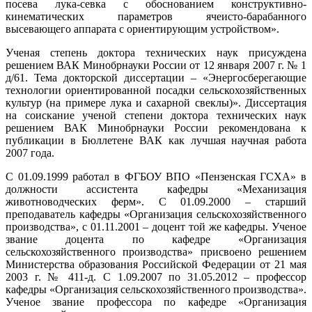
посева лука-севка с обоснованием конструктивно-
кинематических параметров ячеисто-барабанного
высевающего аппарата с ориентирующим устройством».
Ученая степень доктора технических наук присуждена
решением ВАК Минобрнауки России от 12 января 2007 г. № 1
д/61. Тема докторской диссертации – «Энергосберегающие
технологии ориентированной посадки сельскохозяйственных
культур (на примере лука и сахарной свеклы)». Диссертация
на соискание ученой степени доктора технических наук
решением ВАК Минобрнауки России рекомендована к
публикации в Бюллетене ВАК как лучшая научная работа
2007 года.
С 01.09.1999 работал в ФГБОУ ВПО «Пензенская ГСХА» в
должности ассистента кафедры «Механизация
животноводческих ферм». С 01.09.2000 – старший
преподаватель кафедры «Организация сельскохозяйственного
производства», с 01.11.2001 – доцент той же кафедры. Ученое
звание доцента по кафедре «Организация
сельскохозяйственного производства» присвоено решением
Министерства образования Российской Федерации от 21 мая
2003 г. № 411-д. С 1.09.2007 по 31.05.2012 – профессор
кафедры «Организация сельскохозяйственного производства».
Ученое звание профессора по кафедре «Организация