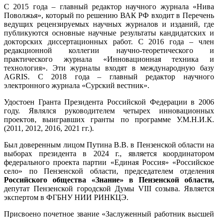
С 2015 года – главный редактор научного журнала «Нива
Поволжья», который по решению ВАК РФ входит в Перечень
ведущих рецензируемых научных журналов и изданий, где
публикуются основные научные результаты кандидатских и
докторских диссертационных работ. С 2016 года – член
редакционной коллегии научно-теоретического и
практического журнала «Инновационная техника и
технология». Эти журналы входят в международную базу
AGRIS. С 2018 года – главный редактор научного
электронного журнала «Сурский вестник».
Удостоен Гранта Президента Российской Федерации в 2006
году. Являлся руководителем четырех инновационных
проектов, выигравших гранты по программе У.М.Н.И.К.
(2011, 2012, 2016, 2021 гг.).
Был доверенным лицом Путина В.В. в Пензенской области на
выборах президента в 2024 г., является координатором
федерального проекта партии «Единая Россия» «Российское
село» по Пензенской области, председателем отделения
Российского общества «Знание» в Пензенской области,
депутат Пензенской городской Думы VIII созыва. Является
экспертом в ФГБНУ НИИ РИНКЦЭ.
Присвоено почетное звание «Заслуженный работник высшей