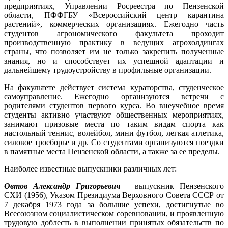
предприятиях, Управлении Росреестра по Пензенской
области, ПФФГБУ «Всероссийский центр карантина
растений», коммерческих организациях. Ежегодно часть
студентов агрономического факультета проходит
производственную практику в ведущих агрохолдингах
страны, что позволяет им не только закрепить полученные
знания, но и способствует их успешной адаптации и
дальнейшему трудоустройству в профильные организации.
На факультете действует система кураторства, студенческое
самоуправление. Ежегодно организуются встречи с
родителями студентов первого курса. Во внеучебное время
студенты активно участвуют общественных мероприятиях,
занимают призовые места по таким видам спорта как
настольный теннис, волейбол, мини футбол, легкая атлетика,
силовое троеборье и др. Со студентами организуются поездки
в памятные места Пензенской области, а также за ее пределы.
Наиболее известные выпускники различных лет:
Овтов Александр Григорьевич
– выпускник Пензенского
СХИ (1956), Указом Президиума Верховного Совета СССР от
7 декабря 1973 года за большие успехи, достигнутые во
Всесоюзном социалистическом соревновании, и проявленную
трудовую доблесть в выполнении принятых обязательств по