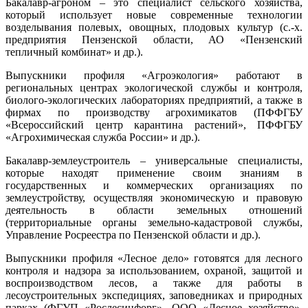
Бакалавр-агроном – это специалист сельского хозяйства,
который использует новые современные технологии
возделывания полевых, овощных, плодовых культур (с.-х.
предприятия Пензенской области, АО «Пензенский
тепличный комбинат» и др.).
Выпускники профиля «Агроэкология» работают в
региональных центрах экологической службы и контроля,
биолого-экологических лабораториях предприятий, а также в
фирмах по производству агрохимикатов (ПФФГБУ
«Всероссийский центр карантина растений», ПФФГБУ
«Агрохимическая служба России» и др.).
Бакалавр-землеустроитель – универсальные специалисты,
которые находят применение своим знаниям в
государственных и коммерческих организациях по
землеустройству, осуществляя экономическую и правовую
деятельность в области земельных отношений
(территориальные органы земельно-кадастровой службы,
Управление Росреестра по Пензенской области и др.).
Выпускники профиля «Лесное дело» готовятся для лесного
контроля и надзора за использованием, охраной, защитой и
воспроизводством лесов, а также для работы в
лесоустроительных экспедициях, заповедниках и природных
парках (ФГУП «Рослесинфорг», ООО «Лесное хозяйство»,