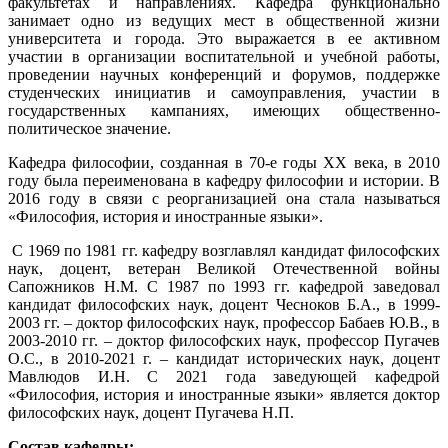
факультетах и направлениях. Кафедра функционально
занимает одно из ведущих мест в общественной жизни
университета и города. Это выражается в ее активном
участии в организации воспитательной и учебной работы,
проведении научных конференций и форумов, поддержке
студенческих инициатив и самоуправления, участии в
государственных кампаниях, имеющих общественно-
политическое значение.
Кафедра философии, созданная в 70-е годы XX века, в 2010
году была переименована в кафедру философии и истории. В
2016 году в связи с реорганизацией она стала называться
«Философия, история и иностранные языки».
С 1969 по 1981 гг. кафедру возглавлял кандидат философских
наук, доцент, ветеран Великой Отечественной войны
Сапожников Н.М. С 1987 по 1993 гг. кафедрой заведовал
кандидат философских наук, доцент Чесноков Б.А., в 1999-
2003 гг. – доктор философских наук, профессор Бабаев Ю.В., в
2003-2010 гг. – доктор философских наук, профессор Пугачев
О.С., в 2010-2021 г. – кандидат исторических наук, доцент
Мавлюдов И.Н. С 2021 года заведующей кафедрой
«Философия, история и иностранные языки» является доктор
философских наук, доцент Пугачева Н.П.
Состав кафедры: